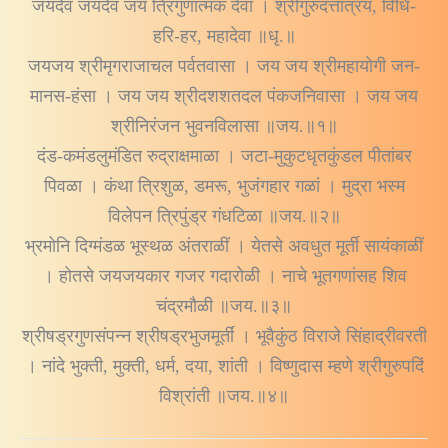
जयदेव जयदेव जय त्रिगुणात्मक देवा । श्रीगुरुदत्तात्रय, विधि-
हरि-हर, महादेवा ॥धृ.॥
जयजय श्रीमृगराजाचल पर्वतवासा । जय जय श्रीमहायोगी जन-
मानस-हंसा । जय जय श्रीदशशतदल पंकजनिवासा । जय जय
श्रीनिरंजन भुवनविलासा ॥जय.॥१॥
दंड-कमंडलुमंडित रुद्राक्षमाळा । जटा-मुकुटधृतकुंडल पीतांबर
पिवळा । कंथा त्रिशुळ, डमरू, भुजंगहार गळां । मुद्रा भस्म
विलेपन त्रिपुंड्र गंधटिळा ॥जय.॥२॥
भ्रमोनि दिग्मंडळ भूस्थळ अंतराळीं । येतसे अवधुत मूर्ती सायंकाळीं
। होतसे जयजयकार गजर गदारोळी । नाचे भूतगणांसह शिव
चंद्रमौळी ॥जय.॥३॥
श्रीषड्रगुणसंपन्न श्रीषड्रभुजमूर्तीं । भूवैकुंठ विराजे सिंहाद्रीवरती
। नांदे भुक्ती, मुक्ती, धर्म, दया, शांती । विष्णुदास म्हणे श्रीगुरुपदिं
विश्रांती ॥जय.॥४॥