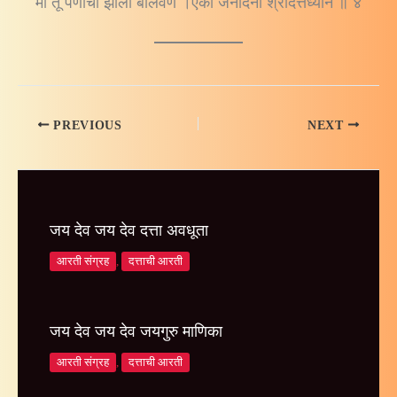
मी तू पणाची झाली बोलवण ।एका जनार्दनी श्रीदत्तध्यान ॥ ४
PREVIOUS
NEXT
जय देव जय देव दत्ता अवधूता
आरती संग्रह
,
दत्ताची आरती
जय देव जय देव जयगुरु माणिका
आरती संग्रह
,
दत्ताची आरती