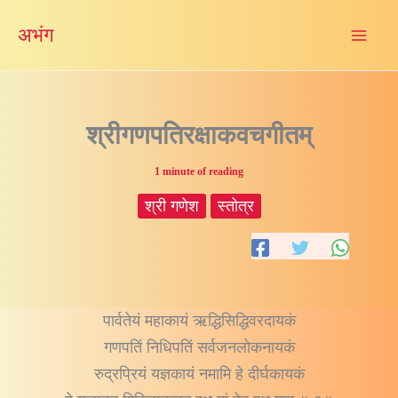
Skip
अभंग
to
content
श्रीगणपतिरक्षाकवचगीतम्
1 minute of reading
श्री गणेश
स्तोत्र
पार्वतेयं महाकायं ऋद्धिसिद्धिवरदायकं
गणपतिं निधिपतिं सर्वजनलोकनायकं
रुद्रप्रियं यज्ञकायं नमामि हे दीर्घकायकं