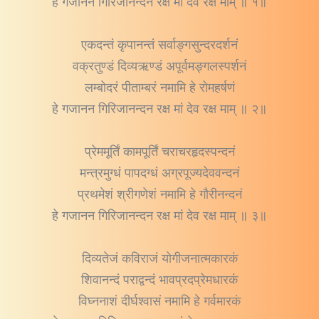
हे गजानन गिरिजानन्दन रक्ष मां देव रक्ष माम् ॥ १॥
एकदन्तं कृपानन्तं सर्वाङ्गसुन्दरदर्शनं
वक्रतुण्डं दिव्यऋण्डं अपूर्वमङ्गलस्पर्शनं
लम्बोदरं पीताम्बरं नमामि हे रोमहर्षणं
हे गजानन गिरिजानन्दन रक्ष मां देव रक्ष माम् ॥ २॥
प्रेममूर्तिं कामपूर्तिं चराचरहृदस्पन्दनं
मन्त्रमुग्धं पापदग्धं अग्रपूज्यदेववन्दनं
प्रथमेशं श्रीगणेशं नमामि हे गौरीनन्दनं
हे गजानन गिरिजानन्दन रक्ष मां देव रक्ष माम् ॥ ३॥
दिव्यतेजं कविराजं योगीजनात्मकारकं
शिवानन्दं पराद्वन्दं भावप्रदप्रेमधारकं
विघ्ननाशं दीर्घश्वासं नमामि हे गर्वमारकं