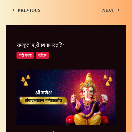
PREVIOUS
NEXT
रामकृता श्रीगणनाथस्तुतिः
श्री गणेश
,
स्तोत्र