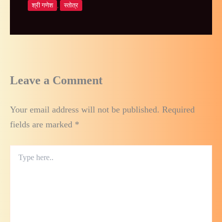
श्री गणेश
,
स्तोत्र
Leave a Comment
Your email address will not be published.
Required
fields are marked
*
Type
here..