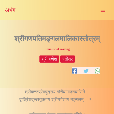
Skip
अभंग
to
content
श्रीगणपतिमङ्गलमालिकास्तोत्रम्
1 minute of reading
श्री गणेश
स्तोत्र
श्रीकण्ठप्रेमपुत्राय गौरीवामाङ्गवासिने ।
द्वात्रिंशद्रूपयुक्ताय श्रीगणेशाय मङ्गलम् ॥ १॥