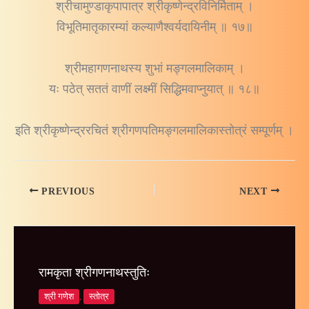
श्रीचामुण्डाकृपापात्र श्रीकृष्णेन्द्रविनिर्मिताम् ।
विभूतिमातृकारम्यां कल्याणैश्वर्यदायिनीम् ॥ १७॥
श्रीमहागणनाथस्य शुभां मङ्गलमालिकाम् ।
यः पठेत् सततं वाणीं लक्ष्मीं सिद्धिमवाप्नुयात् ॥ १८॥
इति श्रीकृष्णेन्द्ररचितं श्रीगणपतिमङ्गलमालिकास्तोत्रं सम्पूर्णम् ।
PREVIOUS
NEXT
रामकृता श्रीगणनाथस्तुतिः
श्री गणेश
,
स्तोत्र