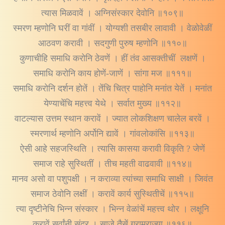
त्यास मिळवावें । अग्निसंस्कार देवोनि ॥१०९॥
स्मरण म्हणोनि घरीं वा गांवीं । योग्यशी तसबीर लावावी । वेळोवेळीं
आठवण करावी । सदगुणी पुरुष म्हणोनि ॥११०॥
कुणाचीहि समाधि करोनि ठेवणें । हीं तंव आसक्तीचीं लक्षणें ।
समाधि करोनि काय होणें-जाणें । सांगा मज ॥१११॥
समाधि करोनि दर्शन होतें । तेंचि चित्र पाहोनि मनांत येतें । मनांत
येण्याचेंचि महत्त्व येथे । सर्वात मुख्य ॥११२॥
वाटल्यास उत्तम स्थान करावें । ज्यात लोकशिक्षण चालेल बरवें ।
स्मरणार्थ म्हणोनि अर्पोनि द्यावें । गांवलोकांसि ॥११३॥
ऐसी आहे सहजस्थिति । त्यासि कासया करावी विकृति ? जेणें
समाज राहे सुस्थितीं । तीच महती वाढवावी ॥११४॥
मानव असो वा पशुपक्षी । न कराव्या त्यांच्या समाधि साक्षी । जिवंत
समाज ठेवोनि लक्षीं । करावें कार्य सुस्थितीचें ॥११५॥
त्या दृष्टीनेचि भिन्न संस्कार । भिन्न वेळांचें महत्त्व थोर । लक्षूनि
करावें सर्वांनी सुंदर । साजे तैसें ग्रामराज्या ॥११६॥