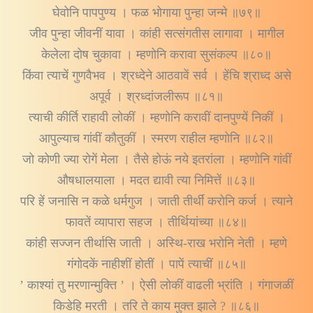
घेवोनि पापपुण्य । फळ भोगाया पुन्हा जन्मे ॥७९॥
जीव पुन्हा जीवनीं यावा । कांही सत्संगतीस लागावा । मागील
केलेला दोष चुकावा । म्हणोनि करावा सुसंकल्प ॥८०॥
किंवा त्याचें गुणवैभव । श्रध्देने आठवावें सर्व । हेंचि श्राध्द असे
अपूर्व । श्रध्दांजलीरूप ॥८१॥
त्याची कीर्ति राहावी लोकीं । म्हणोनि करावीं दानपुण्यें निकीं ।
आपुल्याच गांवीं कौतुकीं । स्मरण राहील म्हणोनि ॥८२॥
जो कोणी ज्या रोगें मेला । तैसे होऊं नये इतरांला । म्हणोनि गांवीं
औषधालयाला । मदत द्यावी त्या निमित्तें ॥८३॥
परि हें जनासि न कळे धर्मगुज । जाती तीर्थीं करोनि कर्ज । त्याने
फावतें व्यापारा सहज । तीर्थियांच्या ॥८४॥
कांही सज्जन तीर्थासि जाती । अस्थि-राख भरोनि नेती । म्हणे
गंगोदकें नाहीशीं होतीं । पापें त्याचीं ॥८५॥
’ काश्यां तु मरणान्मुक्ति ’ । ऐसी लोकीं वाढली भ्रांति । गंगाजळीं
किडेहि मरती । तरि ते काय मुक्त झाले ? ॥८६॥