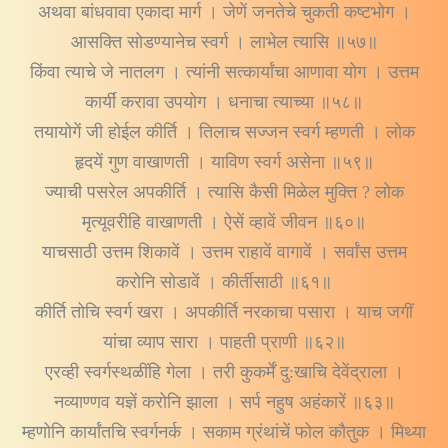
अथवा बांधवावा एकादा मार्ग । जेणें जनतेचे चुकती कष्टभोग ।
आसक्ति सोडण्यानेच स्वर्ग । लाभेल त्यासि ॥५७॥
किंवा त्याचे जे नातलग । त्यांनी सत्कार्यांचा आणावा योग । उत्तम
कार्यीं करावा उपयोग । धनाचा त्याच्या ॥५८॥
तयायोगें जी होईल कीर्ति । तिलाच सज्जन स्वर्ग म्हणती । लोक
हृदयें गुण वाखाणती । याविण स्वर्ग असेना ॥५९॥
ज्याची पसरेल अपकीर्ति । त्यासि कैसी मिळेल मुक्ति ? लोक
मृत्यूवरीहि वाखाणती । ऐसें व्हावें जीवन ॥६०॥
याचसाठी उत्तम शिकावें । उत्तम राहावें वागावें । सर्वांस उत्तम
करोनि सोडावें । कीर्तीसाठी ॥६१॥
कीर्ति तोचि स्वर्ग खरा । अपकीर्ति नरकाचा पसारा । याच जगीं
यांचा व्याप सारा । पाहती प्राणी ॥६२॥
एरव्ही स्वर्गस्थळींहि गेला । तरी कुकर्में दु:खाचि देवेंद्राला ।
नव्याण्णव यज्ञें करोनि झाला । सर्प नहुष अहंकारें ॥६३॥
म्हणोनि कार्यांतचि स्वर्गनर्क । सकाम ग्रंथांचें फोल कौतुक । मिथ्या