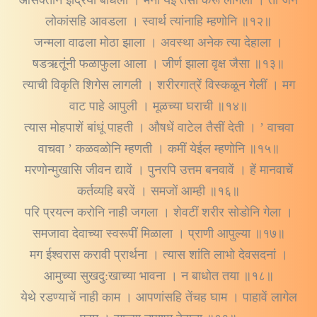
लोकांसहि आवडला । स्वार्थ त्यांनाहि म्हणोनि ॥१२॥
जन्मला वाढला मोठा झाला । अवस्था अनेक त्या देहाला ।
षडऋतूंनी फळाफुला आला । जीर्ण झाला वृक्ष जैसा ॥१३॥
त्याची विकृति शिगेस लागली । शरीरगात्रें विस्कळून गेलीं । मग
वाट पाहे आपुली । मूळच्या घराची ॥१४॥
त्यास मोहपाशें बांधूं पाहती । औषधें वाटेल तैसीं देती । ’ वाचवा
वाचवा ’ कळवळोनि म्हणती । कमीं येईल म्हणोनि ॥१५॥
मरणोन्मुखासि जीवन द्यावें । पुनरपि उत्तम बनवावें । हें मानवाचें
कर्तव्यहि बरवें । समजों आम्ही ॥१६॥
परि प्रयत्न करोनि नाही जगला । शेवटीं शरीर सोडोनि गेला ।
समजावा देवाच्या स्वरूपीं मिळाला । प्राणी आपुल्या ॥१७॥
मग ईश्वरास करावी प्रार्थना । त्यास शांति लाभो देवसदनां ।
आमुच्या सुखदु:खाच्या भावना । न बाधोत तया ॥१८॥
येथे रडण्याचें नाही काम । आपणांसहि तेंचह घाम । पाहावें लागेल