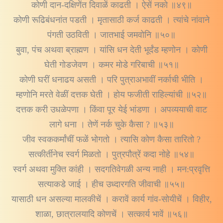
कोणी दान-दक्षिणेंत दिवाळें काढती । ऐसें नको ॥४९॥
कोणी रूढिबंधनांत पडती । मृतासाठी कर्ज काढती । त्यांचे नांवाने
पंगती उठविती । जातभाई जमवोनि ॥५०॥
बुवा, पंच अथवा ब्राह्मण । यांसि धन देती भूर्दंड म्हणोन । कोणी
घेती गोडजेवण । कमर मोडे गरिबाची ॥५१॥
कोणी घरीं धनाढय असती । परि पुत्राअभावीं नर्काची भीति ।
म्हणोनि मरते वेळीं दत्तक घेती । होय फजीती राहिल्यांची ॥५२॥
दत्तक करी उधळेपणा । किंवा पूर येई भांडणा । अपव्ययाची वाट
लागे धना । तेणें नर्क चुके कैसा ? ॥५३॥
जीव स्वककर्मांचीं फळें भोगतो । त्यासि कोण कैसा तारितो ?
सत्कीर्तीनेच स्वर्ग मिळतो । पुत्रपौत्रें कदा नोहे ॥५४॥
स्वर्ग अथवा मुक्ति कांही । सदगतिवेगळी अन्य नाही । मन:प्रवृत्ति
सत्याकडे जाई । हीच उध्दारगति जीवाची ॥५५॥
यासाठी धन असल्या मालकीचें । करावें कार्य गांव-सोयीचें । विहीर,
शाळा, छात्रालयादि कोणचें । सत्कार्य भावें ॥५६॥