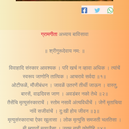
ग्रामगीता
अध्याय बाविसावा
॥ श्रीगुरूदेवाय नम: ॥
विवाहादि संस्कार आवश्यक । परि खर्च न व्हावा अधिक । त्यांचें
स्वरूप जाणोनि तात्विक । आचरावे सर्वदा ॥१॥
ओटीफळें, मौंजीबंधन । जावळें उतरणें तीर्थी जाऊन । वास्तु,
बारसें, वाढदिवस जाण । अवडंबर नको तेथे ॥२॥
तैसेंचि मृत्युसंस्काराचें । स्तोम नसावें अंत्यविधीचें । जेणें मृताचिया
नांवें सजीवांचें । दु:खी होय जीवन ॥३॥
मृत्युसंस्काराचा ऐका खुलासा । लोक मृत्युसि समजती भलतिसा ।
मी म्हणतों मृत्युजैसा । उत्तम नाही कोणीहि ॥४॥