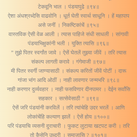
टेकवूनि भाल । पंडयापुढे ॥९४॥
ऐशा अंधश्रध्देसि वाढवोनि । धूर्त घेती स्वार्थ साधूनि । हें महापाप
असे जनीं । निकष्टिकांचें ॥९५॥
वास्तविक ऐसी वेळ आली । त्यास पाहिजे संधी साधली । सांगावी
पंडयाभिक्षुकांनी भली । युक्ति त्यासि ॥९६॥
” तुझे पितर स्वर्गांत जावे । ऐसें घेतलें तुझ्या जीवें । तरि त्यास
संकल्प लागती करावे । गंगेमाजी ॥९७॥
मी पितर स्वर्गी जाण्यासाठी । संकल्प करितों जीवें पोटीं । दारू
गांजा भांग आदि ओठीं । नाही लावणार जन्मभरि ॥९८॥
नाही करणार दुर्व्यवहार । नाही फसविणार दीनपामर । देईन सर्वांसि
सहकार । सत्सेवेसाठी ” ॥९९॥
ऐसें जरि पंडयांनी करविलें । तरि त्यांचेहि उदर भरलें । आणि
लोकांचेंहि कल्याण झालें । ऐसें होय ॥१००॥
परि पंडयाचि व्यसनी दुराचारी । फुकट लुटाया खटपट करी । तरि
तो कैसेनि उध्दरी । समाजासि ? ॥१०१॥