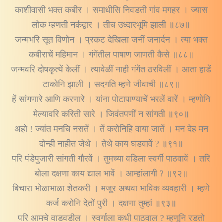
काशीवासी भक्त कबीर । समाधीसि निवडती गांव मगहर । ज्यास
लोक म्हणती नर्कद्वार । तीच उध्दारभूमि झाली ॥८७॥
जन्मभरि सूत विणोन । प्रकट देखिला जनीं जनार्दन । त्या भक्त
कबीराचें महिमान । गंगेंतील पाषाण जाणती कैसे ॥८८॥
जन्मवरि दोषकृत्यें केलीं । त्यावेळीं नाही गंगेंत ठरविलीं । आता हाडें
टाकोनि झाली । सदगति म्हणे जीवाची ॥८९॥
हें सांगणारे आणि करणारे । यांना पोटापाण्याचें भरलें वारें । म्हणोनि
मेल्यावरि करिती सारे । जिवंतपणीं न सांगती ॥९०॥
अहो ! ज्यांत मनचि नसतें । तें करोनिहि वाया जातें । मन देह मन
दोन्ही नाहीत जेथे । तेथे काय घडवावें ? ॥९१॥
परि पंडेपुजारी सांगती गौरवें । तुमच्या वडिला स्वर्गीं पाठवावें । तरि
बोला दक्षणा काय द्याल भावें । आम्हांलागी ? ॥९२॥
बिचारा भोळाभाळा शेतकरी । मजूर अथवा भाविक व्यवहारी । म्हणे
कर्ज करोनि देतों पुरी । दक्षणा तुम्हां ॥९३॥
परि आमचे वाडवडील । स्वर्गाला कधी पाठवाल ? म्हणूनि रडतो