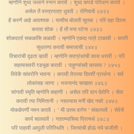
म्हणोनि शुध्द जलाने स्नान करावें । शुध्द कपडे परिधान करावे ।
असेल तें वस्त्रपात्र धुवावें । रोगियाचें ॥४२॥
हें करणें आहे आवश्यक । यासीच बोलती सुतक । परि दहा दिवस
करावा शोक । हें तों मना पटेना ॥४३॥
शोकवार्ता सकळांसि कळावी । म्हणोनि एकदा पत्रे टाकावी । यापरि
सुधारणा करावी समाजाची ॥४४॥
विचारांची दृढता व्हावी । म्हणोनि सदग्रंथांची कास धरावी । परि
सहामासवरी रडभूक करावी । पाहुण्यांसवें कासया ? ॥४५॥
विवेकें सांवरोनि भावना । करावी तेराव्या दिवशीं प्रार्थना । सर्व
लोकांसह जाणा । भजनानंद चाखावा ॥४६॥
सांगावी स्मृति म्हणोनि कहाणी । असेल तरि दान देवोनि । सेवा
करावी त्या निमित्तानी । नसल्यास मनीं खेद नको ॥४७॥
मोकळेपणीं नमन करावें । ’ मी उत्तम वागेन ’ संकल्पावें । सेवेचें
कार्य चालवावें । गतात्म्याचिया प्रित्यर्थ ॥४८॥
परि पाहावी आपुली परिस्थिति । जित्यांची होऊं नये फजीती ।