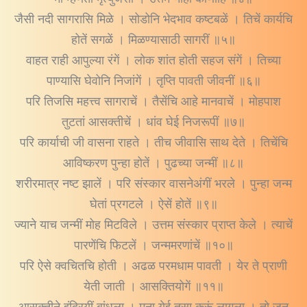
जैसी नदी सागरासि मिळे । सोडोनि भेदभाव कष्टबळें । तिचें कार्यचि
होतें सगळें । मिळण्यासाठी सागरीं ॥५॥
वाहत राही आपुल्या रंगें । लोक शांत होती सहज संगें । तिच्या
पाण्यासि घेवोनि निजांगें । तृप्ति पावती जीवनीं ॥६॥
परि तिजसि महत्त्व सागराचें । तैसेंचि आहे मानवाचें । मोहपाश
तुटतां आसक्तीचें । धांव घेई निजरूपीं ॥७॥
परि कार्याची जी वासना राहते । तीच जीवासि साथ देते । तिचेंचि
आविष्करण पुन्हा होतें । पुढच्या जन्मीं ॥८॥
शरीरमात्र नष्ट झालें । परि संस्कार वासनेअंगीं भरले । पुन्हा जन्म
घेतां प्रगटले । ऐसें होतें ॥९॥
ज्याने याच जन्मीं मोह मिटविले । उत्तम संस्कार प्राप्त केले । त्याचें
पारणेंचि फिटलें । जन्ममरणांचें ॥१०॥
परि ऐसे क्वचितचि होती । अढळ परमधाम पावती । येर ते प्राणी
येती जाती । आसक्तियोगें ॥११॥
आसक्तीने इंद्रियीं बांधला । मना येई तसा करूं लागला । तो जन