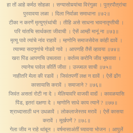
हा तों आहे कर्मठ सोहळा । सग्यासोयर्‍यांचा विरंगुळा । पुत्रपौत्रांचा
पुरवावया लळा । दिला निर्वाळा समाधाना ॥७२॥
टीका न करणें मृत्युग्रंथांची । तीहि असे साधना भावनातृप्तीची ।
परि यांतचि सार्थकता जीवाची । ऐसें आम्ही मानूं ना ॥७३॥
मृत्यु पावे त्यांचे नांव राहावें । म्हणोनि समाजसेवेस कांही द्यावें ।
त्याच्या सदगुणांचे गोडवे गावे । आपणहि तैसें व्हावया ॥७४॥
खरा पिंड आपणचि उचलावा । कर्तव्य करोनि जीव भूषवावा ।
त्यानेच पावेल कीर्ति जीवा । उज्ज्वल साची ॥७५॥
नाहीतरि मेला की रडावें । जिवंतपणीं लक्ष न द्यावें । ऐसें ढोंग
कासायासि करावें । समाजाने ? ॥७६॥
जिवंत असतां रोटी ना दे । मेलियावरि वाजवी वाद्यें । कावळयासि
पिंड, इतरां दक्षणा दे । म्हणोनि साधे काय त्यानें ? ॥७७॥
श्राध्दासाठी धन उधळावें । लोकलाजेस्तव मरावें । ऐसें कासया
करावें । मूर्खपणें ? ॥७८॥
गेला जीव न राहे थांबून । वर्षमासाअंतीं घ्यावया भोजन । आपुलें