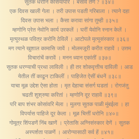
सुतक धरोनि कैसियापरिं । बसावें तेणें ? ॥३४॥
एक दिवस खाली गेला । तरी उपास पडती गरिबाला । त्याने दहा
दिवस उपास भला । कैसा करावा सांगा तुम्ही ॥३५॥
म्हणोनि प्रेत नेवोनि कार्य उरकलें । घरीं येवोनि स्नान केलें ।
मृत्युस्थळ पवित्र करोनि ठेविलें । आटोपले मृत्युसंस्कार ॥३६॥
मग त्याने खुशाल कामासि जावें । मोलमजूरी करीत राहावें । उत्तम
विचारांचें करावें । मनन ध्यान एकांतीं ॥३७॥
सुतक धरण्याची प्रथा लाविली । ही तर शोकवृत्तीच दाविली । आड
येतील तीं काढून टाकिलीं । पाहिजेत ऐसीं बंधनें ॥३८॥
याचा मूळ उद्देश ऐसा होता । मृत देहाचा संसर्ग घडतां । रोगजंतु
चढती शुश्रुषा करितां । म्हणोनि दूर राहावें ॥३९॥
परि बाप शंभर कोसांवरि मेला । मुलगा सुतक पाळी मुंबईला । हा
विपर्यास पाहिजे दूर केला । मूळ चित्तीं धरोनि ॥४०॥
गोमूत्र शिंपडणें निंब खाणें । प्रेतासि अग्निसंस्कार देणें । सुतक
अस्पर्शता पाळणें । आरोग्यासाठी सर्व हें ॥४१॥