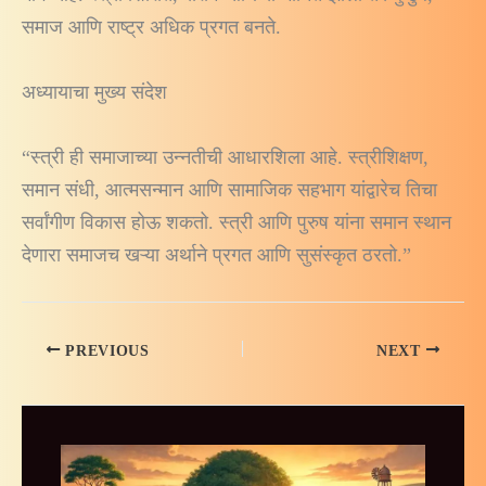
समाज आणि राष्ट्र अधिक प्रगत बनते.
अध्यायाचा मुख्य संदेश
“स्त्री ही समाजाच्या उन्नतीची आधारशिला आहे. स्त्रीशिक्षण,
समान संधी, आत्मसन्मान आणि सामाजिक सहभाग यांद्वारेच तिचा
सर्वांगीण विकास होऊ शकतो. स्त्री आणि पुरुष यांना समान स्थान
देणारा समाजच खऱ्या अर्थाने प्रगत आणि सुसंस्कृत ठरतो.”
PREVIOUS
NEXT