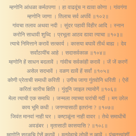
म्हणोनि आंधळा कर्मठपणा । हा वाढवूंच न द्यावा कोणा । गांवगंगा
म्हणोनि जाणा । तिलाच सर्व अर्पावें ॥१०२॥
गांवचा तलाव अथवा नदी । सुंदर पहावी विहीर आदि । स्नान
करोनि साधावी शुध्दि । प्रभूला आठव द्यावा त्याचा ॥१०३॥
त्याचे निमित्ताने करावें सत्कार्य । कासया बघावें तीर्थ बाह्य । देव
सर्वांठायींच आहे । सदासर्वकाळ ॥१०४॥
म्हणोनि हें साधन बदलावें । गांवीच सर्वकांही करावें । जें जें करणें
असेल सदभावें । वळण द्यावें हें सर्वां ॥१०५॥
कोणी प्रेताची समाधी करिती । उगीच जागा गुंतवोनि धरिती । ऐसें
करितां सारीच क्षिति । गुंतूनि जाइल त्यायोगें ॥१०६॥
मेला त्याची एक समाधि । जन्मला त्याच्या घरांची गर्दी । मग उरेल
काय भूमि कधी । जगण्यासाठी इतरांना ? ॥१०७॥
जिवंत मानवां नाही घर । कष्टाळूंना नाही वावर । तेथे समाधीचें
अवडंबर । मृतासाठी कासयासि ? ॥१०८॥
म्हणोनि सरळचि ऐसें करावें । मृतदेहाचे लोभी न व्हावें । पंचतत्त्वांशीं