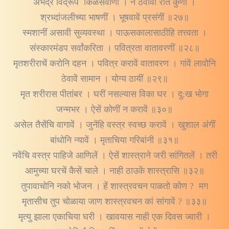
अभद्र विद्रूप किळसवाणी । न ठेवावी रीत कुणी ।
श्रध्दांजलीच्या भाषणीं । भूषवावें प्रसंगीं ॥२७॥
स्मशानीं असावी सुव्यवस्था । पाऊसकालासाठीहि तत्त्वता ।
संस्कारमंडप सर्वांकरिता । पवित्रता वातावरणीं ॥२८॥
मृतशरीराचें करोनि दहन । पवित्र करावें वातावरण । गांवें लावोनि
ठेवावें सामान । योग्य ठायीं ॥२९॥
मृत शरीरास पीतांबर । घरीं नसल्यास विका घर । दु:ख भोगा
जन्मभर । ऐसें कोणीं न करावें ॥३०॥
असेल तैसेंचि वागावें । जुनेंहि वस्त्र स्वच्छ करावें । खुशाल अंगीं
बांधोनि न्यावें । मृताचिया गरिबांनी ॥३१॥
नवेंचि वस्त्र पाहिजे आणिलें । ऐसें शास्त्राने जरी सांगितलें । तरी
आमुच्या घरचें कैसें चाले । नाही ठाउकें शास्त्रासि ॥३२॥
तुपावाचोनि नको भोजन । हें शास्त्रवचन पाळतो कोण ? मग
मृतासीच तुप चोळाया जाण शास्त्रवचन कां सांगावें ? ॥३३॥
मृत्यु झाला एकाचिया घरी । खावयास नाही एक दिवस ज्वारी ।