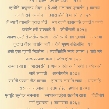
परम । झाल्या उपशम देहाचा ॥१९॥
म्हणोनि मृत्युनंतर रोदन । हें आहे अज्ञानाचें प्रदर्शन । कासया
दावावें सर्व समजोन । उदास होवोनि मानसीं ? ॥२०॥
हें ज्याचें त्यासचि प्राप्त होतें । मग रडावें कासयासि लागतें ? कांही
करोनि तरी दाखवावें तें । कीर्तीसाठी ॥२१॥
आपण उरलें तें कर्तव्य करावें । तेणें त्याचें नांव भूषवावें । आपल्या
कुळांत गौरव पावोनि जावें । तेणें भूषण वडिलांसि ॥२२॥
असो ऐसा प्राणी निवर्तला । सर्वामिळोनि न्यावें त्याला । पाहों नये
जात-परजात भला । कोण होता ॥२३॥
सन्मान द्यावा जाणाराप्रति । अभद्र ऐसी नको अर्थी । गंभीरपणें
जावें सांगातीं । आत्मीयतेने ॥२४॥
सर्वांनी प्रसंग नीट करावा । हातभार लावोनि द्यावा । आपलाहि
संस्कार आठवावा । उत्तम होईल म्हणोनि ॥२५॥
मृत्यूहि सुमंगल समजावा । स्मशानयात्रेस सहयोग द्यावा । दिंडीघोषें
मार्ग सुधारावा । जाणाराचा ॥२६॥