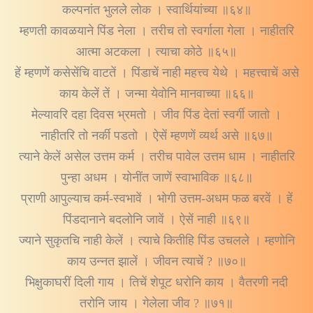
कल्पनांत भुलले लोक । स्वार्थियांच्या ॥६४॥
म्हणती कावळयाने पिंड नेला । तरीच तो स्वर्गाला गेला । नाहीतरि
आत्मा अटकला । त्याचा कोठे ॥६५॥
हें म्हणणें कसेसेंचि वाटतें । पिंडाचें नाही महत्त्व येथे । महत्त्वाचें असे
काय केलें तें । जन्मा येवोनि मानवाच्या ॥६६॥
मेल्यावरि दहा दिवस भ्रमतो । जीव पिंड देतां स्वर्गी जातो ।
नाहीतरि तो नर्की पडतो । ऐसें म्हणणें व्यर्थ असे ॥६७॥
त्याने केलें असेल उत्तम कर्म । तरीच पावेल उत्तम धाम । नाहीतरि
पुन्हा अधम । योनींत जाणें स्वाभाविक ॥६८॥
प्राणी आपुल्याच कर्म-स्वभावें । भोगी उत्तम-अधम फळ बरवें । हें
पिंडदानाने बदलोनि जावें । ऐसें नाही ॥६९॥
ज्याने सुकृतचि नाही केलें । त्याचे कितीहि पिंड उचलले । म्हणोनि
काय उन्नत झालें । जीवन त्याचें ? ॥७०॥
भिक्षुकाघरीं दिली गाय । तिचें शेपूट धरोनि काय । वैतरणी नदी
तरोनि जाय । गेलेला जीव ? ॥७१॥