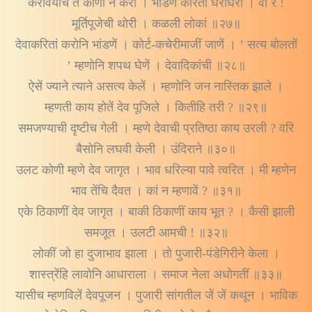
करावयाचें तें कोणी न करी । भांडणें करिती घरोघरीं । वा रे !
मूर्तिपूजेची थोरी । कळली लोकां ॥२७॥
देवाकरितां करोनि भांडणें । कोर्ट-कचेरीमाजीं जाणें । ’ सत्य बोलतों
’ म्हणोनि शपथ घेणें । देवादिकांची ॥२८॥
ऐसें ज्याने त्याने असत्य केलें । म्हणोनि जन नास्तिक झाले ।
म्हणती काय होतें देव पूजिले । कितीहि तरी ? ॥२९॥
समजण्याची दृष्टीच गेली । म्हणे देवाची प्रतिष्ठा काय उरली ? वरि
बैसोनि लघवी केली । उंदिराने ॥३०॥
उलट कोणी म्हणे देव जागृत । भाव धरिल्या पावे त्वरित । मी म्हणेन
भाव तेंचि दैवत । कां न म्हणावें ? ॥३१॥
एके ठिकाणीं देव जागृत । बाकी ठिकाणीं काय भूत ? । कैसी झाली
समजूत । उलटी आमची ! ॥३२॥
लोकीं जो हा दुजाभाव झाला । तो पुजारी-पंडेगिरीने केला ।
शास्त्रेंहि लावोनि आधाराला । समाज नेला अधोगतीं ॥३३॥
यासीच म्हणविलें देवपूजन । पुजारी सांगतील जें जें कथून । भाविक