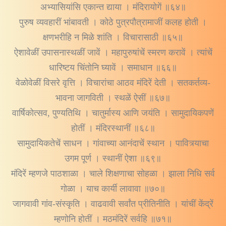
अभ्यासियांसि एकान्त द्याया । मंदिरायोगें ॥६४॥
पुरुष व्यवहारीं भांबावती । कोठे पुत्रपौत्रामाजीं कलह होती ।
क्षणभरीहि न मिळे शांति । विचारासाठी ॥६५॥
ऐशावेळीं उपासनास्थळीं जावें । महापुरुषांचें स्मरण करावें । त्यांचें
धारिष्टय चिंतोनि घ्यावें । समाधान ॥६६॥
वेळोवेळीं विसरे वृत्ति । विचारांचा आठव मंदिरें देती । सतकर्तव्य-
भावना जागविती । स्थळें ऐसीं ॥६७॥
वार्षिकोत्सव, पुण्यतिथि । चातुर्मास्य आणि जयंति । सामुदायिकपणें
होतीं । मंदिरस्थानीं ॥६८॥
सामुदायिकतेचें साधन । गांवाच्या आनंदाचें स्थान । पावित्र्याचा
उगम पूर्ण । स्थानीं ऐशा ॥६९॥
मंदिरें म्हणजे पाठशाळा । चाले शिक्षणाचा सोहळा । झाला निधि सर्व
गोळा । याच कार्यी लावावा ॥७०॥
जागवावी गांव-संस्कृति । वाढवावी सर्वांत प्रीतिनीति । यांचीं केंद्रें
म्हणोनि होतीं । मठमंदिरें सर्वहि ॥७१॥