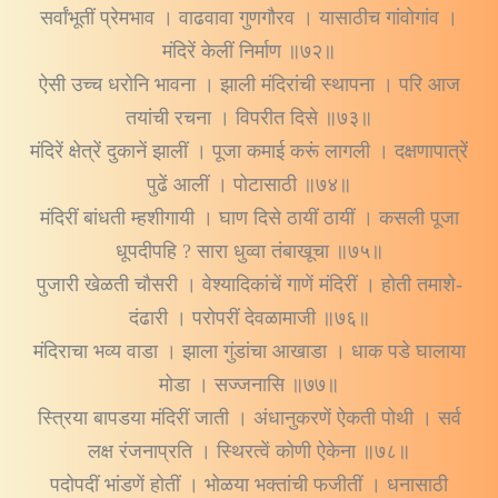
सर्वांभूतीं प्रेमभाव । वाढवावा गुणगौरव । यासाठीच गांवोगांव ।
मंदिरें केलीं निर्माण ॥७२॥
ऐसी उच्च धरोनि भावना । झाली मंदिरांची स्थापना । परि आज
तयांची रचना । विपरीत दिसे ॥७३॥
मंदिरें क्षेत्रें दुकानें झालीं । पूजा कमाई करूं लागली । दक्षणापात्रें
पुढें आलीं । पोटासाठी ॥७४॥
मंदिरीं बांधती म्हशीगायी । घाण दिसे ठायीं ठायीं । कसली पूजा
धूपदीपहि ? सारा धुव्वा तंबाखूचा ॥७५॥
पुजारी खेळती चौसरी । वेश्यादिकांचें गाणें मंदिरीं । होती तमाशे-
दंढारी । परोपरीं देवळामाजी ॥७६॥
मंदिराचा भव्य वाडा । झाला गुंडांचा आखाडा । धाक पडे घालाया
मोडा । सज्जनासि ॥७७॥
स्त्रिया बापडया मंदिरीं जाती । अंधानुकरणें ऐकती पोथी । सर्व
लक्ष रंजनाप्रति । स्थिरत्वें कोणी ऐकेना ॥७८॥
पदोपदीं भांडणें होतीं । भोळया भक्तांची फजीतीं । धनासाठी