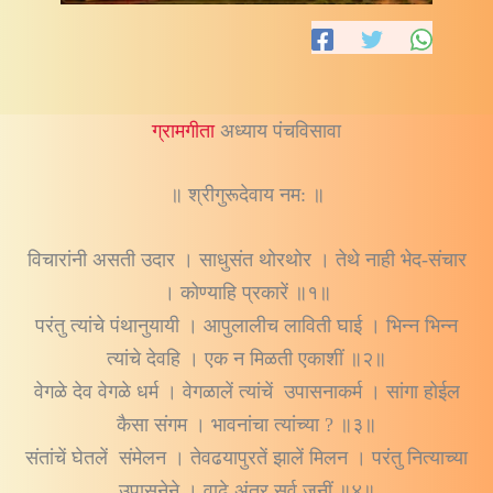
ग्रामगीता
अध्याय पंचविसावा
॥ श्रीगुरूदेवाय नम: ॥
विचारांनी असती उदार । साधुसंत थोरथोर । तेथे नाही भेद-संचार
। कोण्याहि प्रकारें ॥१॥
परंतु त्यांचे पंथानुयायी । आपुलालीच लाविती घाई । भिन्न भिन्न
त्यांचे देवहि । एक न मिळती एकाशीं ॥२॥
वेगळे देव वेगळे धर्म । वेगळालें त्यांचें उपासनाकर्म । सांगा होईल
कैसा संगम । भावनांचा त्यांच्या ? ॥३॥
संतांचें घेतलें संमेलन । तेवढयापुरतें झालें मिलन । परंतु नित्याच्या
उपासनेने । वाढे अंतर सर्व जनीं ॥४॥