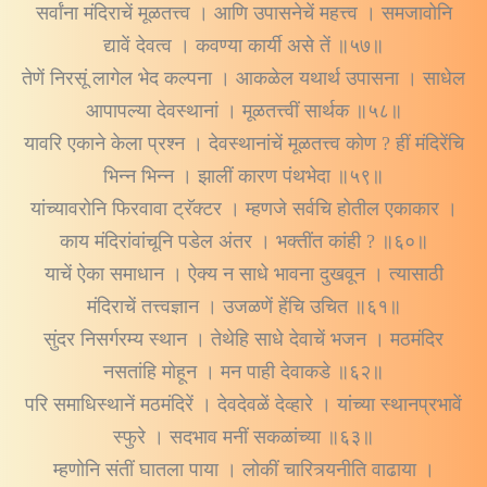
सर्वांना मंदिराचें मूळतत्त्व । आणि उपासनेचें महत्त्व । समजावोनि
द्यावें देवत्व । कवण्या कार्यी असे तें ॥५७॥
तेणें निरसूं लागेल भेद कल्पना । आकळेल यथार्थ उपासना । साधेल
आपापल्या देवस्थानां । मूळतत्त्वीं सार्थक ॥५८॥
यावरि एकाने केला प्रश्न । देवस्थानांचें मूळतत्त्व कोण ? हीं मंदिरेंचि
भिन्न भिन्न । झालीं कारण पंथभेदा ॥५९॥
यांच्यावरोनि फिरवावा ट्रॅक्टर । म्हणजे सर्वचि होतील एकाकार ।
काय मंदिरांवांचूनि पडेल अंतर । भक्तींत कांही ? ॥६०॥
याचें ऐका समाधान । ऐक्य न साधे भावना दुखवून । त्यासाठी
मंदिराचें तत्त्वज्ञान । उजळणें हेंचि उचित ॥६१॥
सुंदर निसर्गरम्य स्थान । तेथेहि साधे देवाचें भजन । मठमंदिर
नसतांहि मोहून । मन पाही देवाकडे ॥६२॥
परि समाधिस्थानें मठमंदिरें । देवदेवळें देव्हारे । यांच्या स्थानप्रभावें
स्फुरे । सदभाव मनीं सकळांच्या ॥६३॥
म्हणोनि संतीं घातला पाया । लोकीं चारित्र्यनीति वाढाया ।