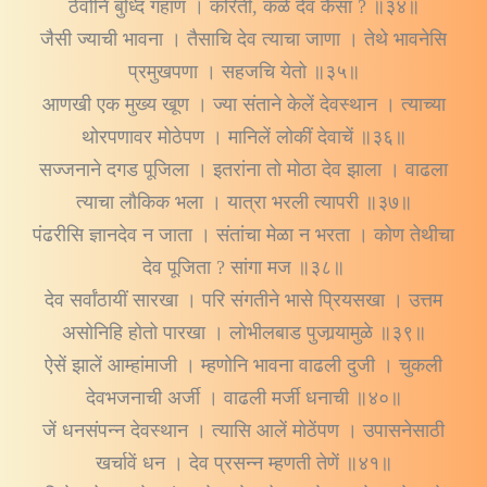
ठेवोनि बुध्दि गहाण । करिती, कळे देव कैसा ? ॥३४॥
जैसी ज्याची भावना । तैसाचि देव त्याचा जाणा । तेथे भावनेसि
प्रमुखपणा । सहजचि येतो ॥३५॥
आणखी एक मुख्य खूण । ज्या संताने केलें देवस्थान । त्याच्या
थोरपणावर मोठेपण । मानिलें लोकीं देवाचें ॥३६॥
सज्जनाने दगड पूजिला । इतरांना तो मोठा देव झाला । वाढला
त्याचा लौकिक भला । यात्रा भरली त्यापरी ॥३७॥
पंढरीसि ज्ञानदेव न जाता । संतांचा मेळा न भरता । कोण तेथीचा
देव पूजिता ? सांगा मज ॥३८॥
देव सर्वांठायीं सारखा । परि संगतीने भासे प्रियसखा । उत्तम
असोनिहि होतो पारखा । लोभीलबाड पुजार्‍यामुळे ॥३९॥
ऐसें झालें आम्हांमाजी । म्हणोनि भावना वाढली दुजी । चुकली
देवभजनाची अर्जी । वाढली मर्जी धनाची ॥४०॥
जें धनसंपन्न देवस्थान । त्यासि आलें मोठेंपण । उपासनेसाठी
खर्चावें धन । देव प्रसन्न म्हणती तेणें ॥४१॥