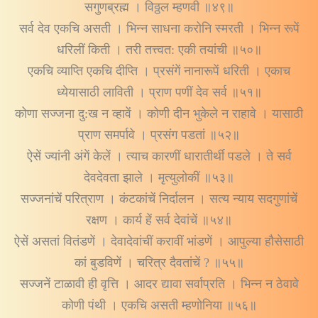
सगुणब्रह्म । विठ्ठल म्हणवी ॥४९॥
सर्व देव एकचि असती । भिन्न साधना करोनि स्मरती । भिन्न रूपें
धरिलीं किती । तरी तत्त्वत: एकी तयांची ॥५०॥
एकचि व्याप्ति एकचि दीप्ति । प्रसंगें नानारूपें धरिती । एकाच
ध्येयासाठी लाविती । प्राण पणीं देव सर्व ॥५१॥
कोणा सज्जना दु:ख न व्हावें । कोणी दीन भुकेले न राहावे । यासाठी
प्राण समर्पावे । प्रसंग पडतां ॥५२॥
ऐसें ज्यांनी अंगें केलें । त्याच कारणीं धारातीर्थी पडले । ते सर्व
देवदेवता झाले । मृत्युलोकीं ॥५३॥
सज्जनांचें परित्राण । कंटकांचें निर्दालन । सत्य न्याय सदगुणांचें
रक्षण । कार्य हें सर्व देवांचें ॥५४॥
ऐसें असतां वितंडणें । देवादेवांचीं करावीं भांडणें । आपुल्या हौसेसाठी
कां बुडविणें । चरित्र दैवतांचें ? ॥५५॥
सज्जनें टाळावी ही वृत्ति । आदर द्यावा सर्वाप्रति । भिन्न न ठेवावे
कोणी पंथी । एकचि असती म्हणोनिया ॥५६॥