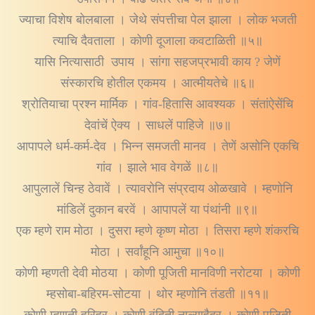
ज्याचा विशेष बोलबाला । जेथे संपत्तीचा पेल झाला । लोक भजती
त्याचि दैवताला । कोणी दूजाला कवटाळिती ॥५॥
यासि नित्यासाठी उपाय । सांगा सहजप्रभावी काय ? जेणें
संस्कारचि होतील एकमय । आत्मीयतेचे ॥६॥
श्रोतियाचा प्रश्न मार्मिक । गांव-हितासि आवश्यक । संतांऐसेंचि
देवांचें ऐक्य । साधलें पाहिजे ॥७॥
आपापले धर्म-कर्म-देव । भिन्न समजती मानव । तेणें असोनि एकचि
गांव । झाले भाव वेगळें ॥८॥
आपुलालें चिन्ह ठेवावें । त्यावरोनि संप्रदाय ओळखावे । म्हणोनि
मांडिलें दुकान बरवें । आपापलें या पंथांनी ॥९॥
एक म्हणे राम मोठा । दुसरा म्हणे कृष्ण मोठा । तिसरा म्हणे शंकरचि
मोठा । सर्वांहूनि आमुचा ॥१०॥
कोणी म्हणती देवी मोठया । कोणी पूजिती मानविणी नरोटया । कोणी
म्हसोबा-बहिरम-सोटया । थोर म्हणोनि तंडती ॥११॥
कोणी म्हणती हरिहर । कोणी वंदिती नाल्याहैदर । कोणी पूजिती