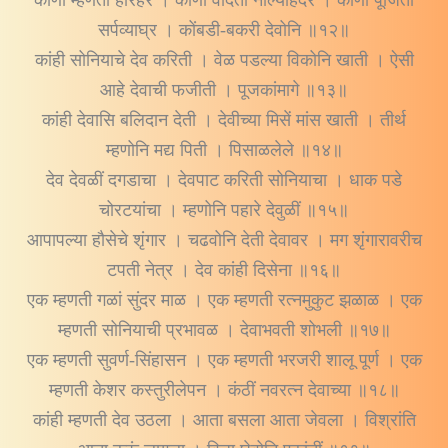
सर्पव्याघ्र । कोंबडी-बकरी देवोनि ॥१२॥
कांही सोनियाचे देव करिती । वेळ पडल्या विकोनि खाती । ऐसी
आहे देवाची फजीती । पूजकांमागे ॥१३॥
कांही देवासि बलिदान देती । देवीच्या मिसें मांस खाती । तीर्थ
म्हणोनि मद्य पिती । पिसाळलेले ॥१४॥
देव देवळीं दगडाचा । देवपाट करिती सोनियाचा । धाक पडे
चोरटयांचा । म्हणोनि पहारे देवुळीं ॥१५॥
आपापल्या हौसेचे शृंगार । चढवोनि देती देवावर । मग शृंगारावरीच
टपती नेत्र । देव कांही दिसेना ॥१६॥
एक म्हणती गळां सुंदर माळ । एक म्हणती रत्नमुकुट झळाळ । एक
म्हणती सोनियाची प्रभावळ । देवाभवती शोभली ॥१७॥
एक म्हणती सुवर्ण-सिंहासन । एक म्हणती भरजरी शालू पूर्ण । एक
म्हणती केशर कस्तुरीलेपन । कंठीं नवरत्न देवाच्या ॥१८॥
कांही म्हणती देव उठला । आता बसला आता जेवला । विश्रांति