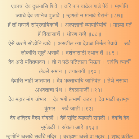
एकाचा देव दुसर्‍यासि शिवे । तरि पाप वाढेल गाडे पेवें । म्हणोनि
ज्याचे देव त्यानेच पुजावे । म्हणती न मानावे येरांनी ॥८७॥
हें तों म्हणणें सांप्रदायिकांचें । अल्पज्ञानी व्यापारियांचें । माझ्या मतें
हें विकासाचें । धोरण नव्हे ॥८८॥
ऐसें करणें सोडोनि द्यावें । असतील त्या देवळां निर्मल ठेवावें । सर्व
लोकांसि खुलें असावें । दर्शनासाठी स्थान तें ॥८९॥
देव असे पतितपावन । तो न पळे पतिताला भिऊन । सर्वचि त्याचीं
लेकरें समान । तयालागी ॥९०॥
देवासि नाही जातपात । देव भक्ताचाचि जातिवंत । तेथे नसावा
अभक्ताचा पंथ । देवळामाजीं ॥९१॥
देव महार मांग चांभार । देव भंगी लभाणी वडर । देव माळी ब्राम्हण
कुंभार । सर्व जाती ॥९२॥
देव क्षत्रिय वैश्य गोवळी । देवें सृष्टि व्यापली सगळी । देवचि देव
भूमंडळीं । संचला आहे ॥९३॥
म्हणोनि असावें सर्वांचें मंदिर । ब्राह्मण असो वा महार । शुध्द करील