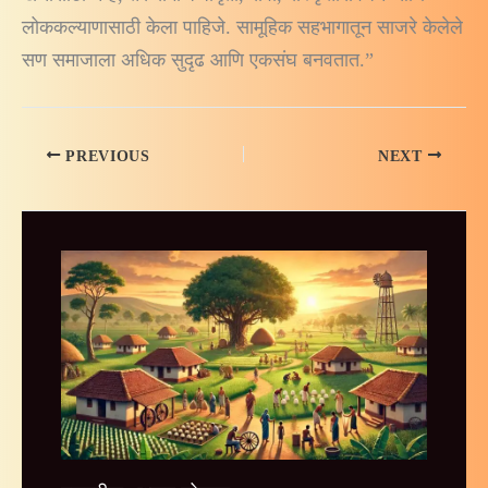
लोककल्याणासाठी केला पाहिजे. सामूहिक सहभागातून साजरे केलेले
सण समाजाला अधिक सुदृढ आणि एकसंघ बनवतात.”
PREVIOUS
NEXT