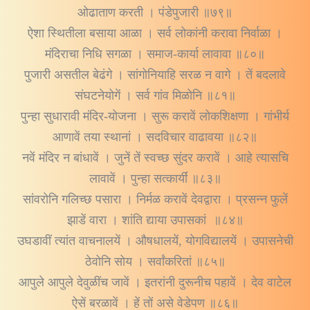
ओढाताण करती । पंडेपुजारी ॥७९॥
ऐशा स्थितीला बसाया आळा । सर्व लोकांनी करावा निर्वाळा ।
मंदिराचा निधि सगळा । समाज-कार्या लावावा ॥८०॥
पुजारी असतील बेढंगे । सांगोनियाहि सरळ न वागे । तें बदलावे
संघटनेयोगें । सर्व गांव मिळोनि ॥८१॥
पुन्हा सुधारावी मंदिर-योजना । सुरू करावें लोकशिक्षणा । गांभीर्य
आणावें तया स्थानां । सदविचार वाढावया ॥८२॥
नवें मंदिर न बांधावें । जुनें तें स्वच्छ सुंदर करावें । आहे त्यासचि
लावावें । पुन्हा सत्कार्यीं ॥८३॥
सांवरोनि गलिच्छ पसारा । निर्मळ करावें देवद्वारा । प्रसन्न फुलें
झाडें वारा । शांति द्याया उपासकां ॥८४॥
उघडावीं त्यांत वाचनालयें । औषधालयें, योगविद्यालयें । उपासनेची
ठेवोनि सोय । सर्वांकरितां ॥८५॥
आपुले आपुले देवुळींच जावें । इतरांनी दुरूनीच पहावें । देव वाटेल
ऐसें बरळावें । हें तों असे वेडेपण ॥८६॥