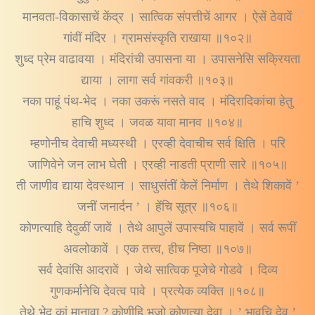
मानवता-विकासाचें केंद्र । सात्विक संपत्तीचें आगर । ऐसें ठेवावें
गांवीं मंदिर । ग्रामसंस्कृति राखाया ॥१०२॥
शुध्द प्रेम वाढावया । मंदिरांची उपासना या । उपासनेसि सक्रियता
द्याया । लागा सर्व गांवकरी ॥१०३॥
नका पाहूं पंथ-भेद । नका उकरूं नसते वाद । मंदिरादिकांचा हेतु
हाचि शुध्द । जवळ यावा मानव ॥१०४॥
म्हणोनीच देवाची मध्यस्थी । एरव्ही देवाचीच सर्व क्षिति । परि
जाणिवेने जन लाभ घेती । एरव्ही नाडती प्राणी सारे ॥१०५॥
ती जाणीव द्याया देवस्थान । साधुसंतीं केलें निर्माण । तेथे शिकावें ’
जनीं जनार्दन ’ । हेंचि सूत्र ॥१०६॥
कोणत्याहि देवुळीं जावें । तेथे आपुलें उपास्यचि पाहावें । सर्व रूपीं
अवलोकावें । एक तत्त्व, हीच निष्ठा ॥१०७॥
सर्व देवांसि आदरावें । जेथे सात्विक पूजेचे गोडवे । दिव्य
गुणकर्मानेचि देवत्व पावे । प्रत्येक व्यक्ति ॥१०८॥
तेथे भेद कां मानावा ? कोणीहि भजो कोणत्या देवा । ’ भावचि देव ’