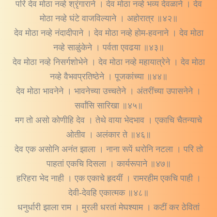
परि देव मोठा नव्हे श्रृंगाराने । देव मोठा नव्हे भव्य देवळाने । देव
मोठा नव्हे घंटे वाजविल्याने । अहोरात्र ॥४२॥
देव मोठा नव्हे नंदादीपाने । देव मोठा नव्हे होम-हवनाने । देव मोठा
नव्हे साळुंकेने । पर्वता एवढया ॥४३॥
देव मोठा नव्हे निसर्गशोभेने । देव मोठा नव्हे महायात्रेने । देव मोठा
नव्हे वैभवप्रतिष्ठेने । पूजकांच्या ॥४४॥
देव मोठा भावनेने । भावनेच्या उच्चतेने । अंतरींच्या उपासनेने ।
सर्वांसि सारिखा ॥४५॥
मग तो असो कोणीहि देव । तेथे वाया भेदभाव । एकाचि चैतन्याचे
ओतीव । अलंकार ते ॥४६॥
देव एक असोनि अनंत झाला । नाना रूपें धरोनि नटला । परि तो
पाहतां एकचि दिसला । कार्यरूपाने ॥४७॥
हरिहरा भेद नाही । एक एकाचे हृदयीं । रामरहीम एकचि पाही ।
देवी-देवहि एकात्मक ॥४८॥
धनुर्धारी झाला राम । मुरली धरतां मेघश्याम । कटीं कर ठेवितां