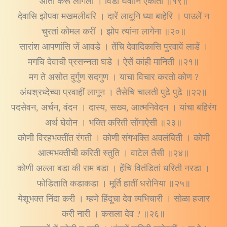
आता करूं लागला । विडा घेवोनि एकांतीं ॥१९॥
देवासि झोपवा मखमलीवरि । दारें लावूनि घ्या बाहेरि । पाउलें न
चुरतां कोमल करीं । झोप त्यांना लागेना ॥२०॥
सारांश आपणांसि जें आवडे । तेंचि देवादिकासि पुरवावें लाडें ।
मगचि देवाची प्रसन्नता घडे । ऐसें कांही मानिती ॥२१॥
मग ते असोत दुर्गुण सदगुण । याचा विचार करतो कोण ?
अंधश्रध्देच्या प्रवाहीं लागून । तैसेचि चालती पुढे पुढे ॥२२॥
पदसेवन, अर्चन, वंदन । दास्य, सख्य, आत्मनिवेदन । यांचा बहिरंग
अर्थ घेवोन । भक्ति करिती सोंगाऐसी ॥२३॥
कोणी विरहभक्तींत रंगती । कोणी संगभक्ति अवलंबिती । कोणी
आत्मभक्तीची करिती स्तुति । वाटेल तैसी ॥२४॥
कोणी अल्ला बडा की राम बडा । हेंचि वितंडितां धरिती नरडा ।
फोडिताति कडाकडा । मूर्ति हातीं धरोनिया ॥२५॥
येशूभक्त निंदा करी । म्हणे हिंदूचा देव व्यभिचारी । सोळा हजार
करी नारी । कसला देव ? ॥२६॥