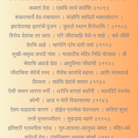
कळतां ठेवा । एकचि लाभे सर्वांसि ॥१०९॥
शंकराचार्ये देव-पंचायतन । मांडोनि साधिलें भक्तसंघटन ।
इष्टदेवासह इतरांचें पूजन । कुठलें स्थान विरोधासि ? ॥११०॥
विरोध देवांचा तर काय । परि जीवांचाहि येथे न साहे । सर्व जीवीं
देवचि आहे । म्हणोनि प्रेम द्यावें तयां ॥१११॥
सुखी-समृध्द करावें गांवा । यासाठीच मंदिर-निधि योजावा । ही
सेवाचि आवडे देवा । आपुलिया जीवांची ॥११२॥
जीवांचिया सेवेचें तत्त्व । तैसेंच कार्याचें महत्त्व । आणि स्वरूपाचें
दिव्यत्व । सर्वचि देवांचें समान ॥११३॥
ऐसी समान धारणा मनीं । धरोनि वागतां सर्वांनी । मठमंदिरें पंथभेद
कोणी । आड न येती विकासाच्या ॥११४॥
ऐक्य वाढवाया कारण । होईल प्रत्येक देवस्थान । करितां शुध्द
तत्त्वें पुनरुज्जीवन । तुकडया महणे ॥११५॥
इतिश्री ग्रामगीता ग्रंथ । गुरु-शास्त्र-सानुभव संमत । मंदिर-मर्म
कथिलें येथ। पंचविसावा अध्याय संपूर्ण ॥११६॥