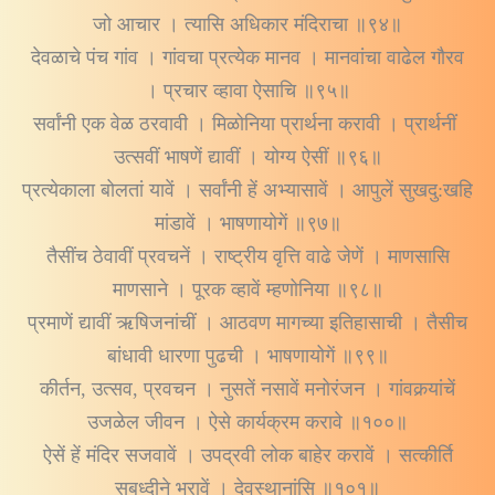
जो आचार । त्यासि अधिकार मंदिराचा ॥९४॥
देवळाचे पंच गांव । गांवचा प्रत्येक मानव । मानवांचा वाढेल गौरव
। प्रचार व्हावा ऐसाचि ॥९५॥
सर्वांनी एक वेळ ठरवावी । मिळोनिया प्रार्थना करावी । प्रार्थनीं
उत्सवीं भाषणें द्यावीं । योग्य ऐसीं ॥९६॥
प्रत्येकाला बोलतां यावें । सर्वांनी हें अभ्यासावें । आपुलें सुखदु:खहि
मांडावें । भाषणायोगें ॥९७॥
तैसींच ठेवावीं प्रवचनें । राष्ट्रीय वृत्ति वाढे जेणें । माणसासि
माणसाने । पूरक व्हावें म्हणोनिया ॥९८॥
प्रमाणें द्यावीं ऋषिजनांचीं । आठवण मागच्या इतिहासाची । तैसीच
बांधावी धारणा पुढची । भाषणायोगें ॥९९॥
कीर्तन, उत्सव, प्रवचन । नुसतें नसावें मनोरंजन । गांवकर्‍यांचें
उजळेल जीवन । ऐसे कार्यक्रम करावे ॥१००॥
ऐसें हें मंदिर सजवावें । उपद्रवी लोक बाहेर करावें । सत्कीर्ति
सुबुध्दीने भरावें । देवस्थानांसि ॥१०१॥