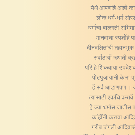
येथे आपणहि आहों कारण
लोक धर्म-धर्म ओरड
धर्माचा बाळगती अभिमान
मानवाचा स्पर्शहि 
दीनदलितांची तहानभूक 
सर्वांठायीं म्हणती ब
परि हे शिकवाया उपदेशक 
पोटपुजार्‍यांनी केल
हें सर्व आडाणपण । ज
त्यासाठी एकचि करावें 
हें ज्या धर्मास जाती
कांहींनी करावा आदिव
गरीब जंगली आदिवास