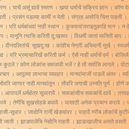
 । याचें असूं द्यावें स्मरण । खर्‍या धर्माचें सक्रिय ज्ञान । कोण
ती । प्रसंग पडल्या कामीं न येती । संग्रह असोनि चित्त पाहती 
 । परि धर्मबांधवां नाही स्थान । कुत्र्यामांजराइतुकाहि मान । न 
पाप । मानूनि त्यासि करिती दु:खरूप । विधर्मी जातां मानिती बाप
। दीनदलितांचें सुखदु:ख । कांहीच नेणती अभिमानी मूर्ख । स्व
्रह्म । परि भ्रमासारिखें करिती कर्म । ऐसें नाही धर्माचें वर्म । बोलि
कुठले ? कोण लोकांस समजावी भलें ? हे तों सर्वाचि लागले । पोटा
ा प्रचार । आपुल्या लाभाचा व्यवहार । मानवांमाजीं पाडलें अंतर । 
ोंवरि जाणार नाही मानवांतून । तोंवरि जगाची उन्नति पूर्ण । होण
। आपापलें धर्मक्षेत्र सुधारावें । सकळांसीच सकळांचें द्यावें । तत्
स फावे । तेणेंचि सुखसोहळे बघावे । यासाठी अनेक प्रयत्न करावे 
ासी-सुधार । जावोनि रानीं खेडयांवर । पाहावें गरीब लोकांचें कु
ी जाती । झाडपालेचि नेसोनि राहती । झाडाखालीच असते वसती 