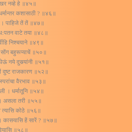
ोखर नव्हे हे ॥४५॥
ासि धर्मान्तर कशासाठी ? ॥४६॥
व । पाहिजे तें तें ॥४७॥
 अध:पतन वाटे तया ॥४८॥
पूर्वीहि निश्चयाने ॥४९॥
ं सोंग बहुरूप्याचें ॥५०॥
ऊं नये दुसर्‍यांनी ॥५१॥
 तों दुष्ट राजकारण ॥५२॥
रस्परांचा वैरभाव ॥५३॥
ाली । धर्मातूनि ॥५४॥
वाचा । असला तरी ॥५५॥
ठाव त्यासि कोठे ॥५६॥
ं । कासयासि हें सारें ? ॥५७॥
ुभवियासि ॥५८॥