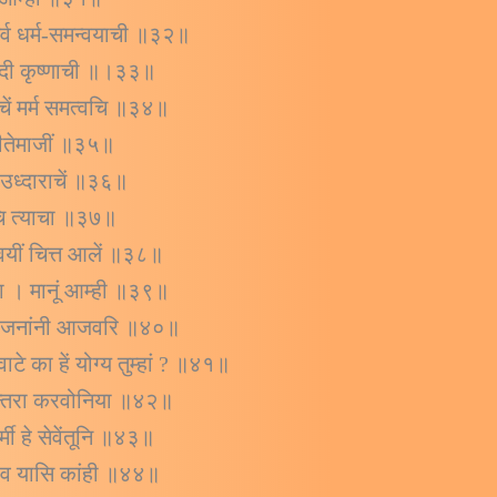
सर्व धर्म-समन्वयाची ॥३२॥
ावादी कृष्णाची ॥।३३॥
ाचें मर्म समत्वचि ॥३४॥
 गीतेमाजीं ॥३५॥
म उध्दाराचें ॥३६॥
ाचि त्याचा ॥३७॥
्वयीं चित्त आलें ॥३८॥
ा । मानूं आम्ही ॥३९॥
ुटिल जनांनी आजवरि ॥४०॥
ाटे का हें योग्य तुम्हां ? ॥४१॥
मान्तरा करवोनिया ॥४२॥
 हे सेवेंतूनि ॥४३॥
 उपाव यासि कांही ॥४४॥