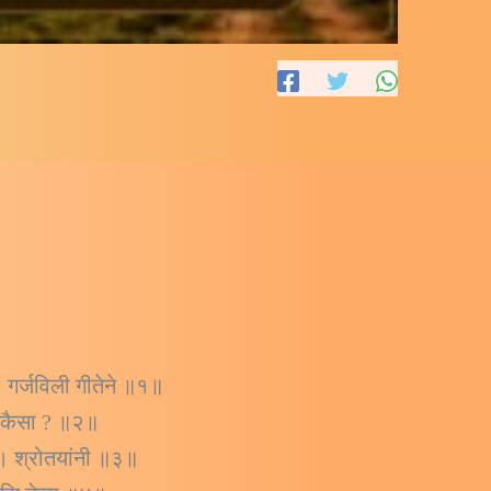
। गर्जविली गीतेने ॥१॥
ता कैसा ? ॥२॥
 । श्रोतयांनी ॥३॥