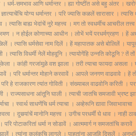
तर । धर्म-समभाव आणि धर्मान्तर । ह्या गोष्टींत असे बहु अंतर । खर
 ज्ञात्याचेंचि योग्य धर्मान्तर । परि ज्यासि कळलें सारासार । त्य
 । त्यासि बाह्य भेदांचें नुरे महत्त्व । मग तो स्वधर्मीच आचरील तत्त्
ण । न होईल कोणाच्या आधीन । लोभें भयें परधर्मग्रहण । हें
ें छळिलें । त्यासि धर्मसेवा नाम दिलें । हें महापातक असे बोलिलें । या
। त्यासि विधर्मी नेलें मोहवूनि । त्यायोगेंहि उन्नति कोठूनि ? तें तो
भुकेला । कांही गरजांमुळे वश झाला । तरी त्याचा फायदा असला । घे
ावें । परि धर्मान्तर मोहाने करवावें । आपले जनगण वाढवावे । हें
 । परि हे राजकारण त्यांत गोविती । संख्याबल वाढवोनि करिती । प
खाली । राज्यसाधना आंतूनि घाली । त्याची जातचि समजावी भ्रष्ट झ
धर्माचा । स्वार्थ साधणेंचि धर्म त्याचा । अव्हेरूनि द्यावा जिवाभा
त्व । दुसर्‍यांचें मानोनि महत्त्व । उगीच परधर्मीं घे धाव । नाही 
ें । परि पोटाकरितां धर्मा न सोडावें । आत्ममार्ग न समजतांचि करावे
थे झालें । त्यांना कलंकचि लागले । पाहतांना आजहि दिसलें । अन