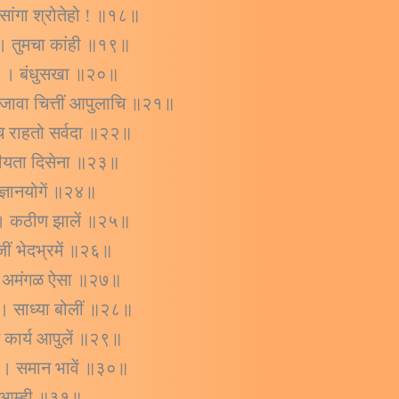
ा सांगा श्रोतेहो ! ॥१८॥
ा । तुमचा कांही ॥१९॥
खावा । बंधुसखा ॥२०॥
समजावा चित्तीं आपुलाचि ॥२१॥
चि राहतो सर्वदा ॥२२॥
्मीयता दिसेना ॥२३॥
अज्ञानयोगें ॥२४॥
ला । कठीण झालें ॥२५॥
जीं भेदभ्रमें ॥२६॥
रम । अमंगळ ऐसा ॥२७॥
र्म । साध्या बोलीं ॥२८॥
ि कार्य आपुलें ॥२९॥
िति । समान भावें ॥३०॥
जों आम्ही ॥३१॥