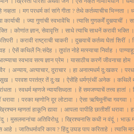
ुसलमान । ख्रिस्ती पारशी अथवा जैन । ऐसें नव्हतें नामाभिधान । धर्म
हि नव्हता । मग परधर्म कां सांगे गीता ? तेथे कर्तव्याचीच भिन्नता । 
 कार्याची । ज्या गुणांची स्वभावेंचि । त्यासि गुणकर्में दुसर्‍याचीं 
्ति । कोणांत ज्ञान, सेवावृत्ति । साधे त्याचि साधनें करावी भक्
ृतिपरी । करावी राष्ट्राची चाकरी । दुसर्‍याचें कर्तव्य घेतां शिरीं
वह । ऐसें कथिलें नि:संदेह । तुपांत नोहे मत्स्याचा निर्वाह । पाण्य
 आत्म्याचा स्वभाव सत्य ज्ञान प्रेम । यासाठीच करणें जीवनाचा होम ।
-वैर । अन्याय, अत्याचार, दुराचार । हा अनात्मधर्म दु:खकर । प
ं सुख । परवश परतंत्र तें दु:ख । ऐसेंहि धर्मग्रंथीं अनेक । कथिले
ांधता । स्वधर्म म्हणजे न्यायसिध्दता । हें समजण्याचें तत्त्व हातां 
यीं धरावा । परका म्हणोनि दूर लोटावा । ऐसा ऋषिमुनींचा गवगवा 
्रिश्चन म्हणतां हाकूनि द्यावा । आपला पापीहि छातीशीं धरावा । हा
िंदु । मुसलमानांचा अतिविरोधु । ख्रिश्चनासि कधी न वंदूं । भा
ासि आहे । जातिधर्मावरि काय ? हिंदु उघड पाप करिताहे । त्यासि म