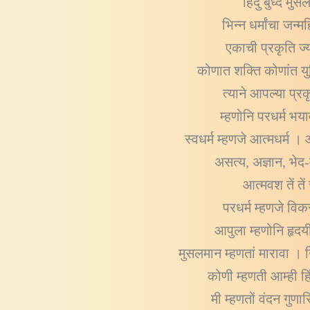
हिंदु बुध्द म
भिन्न धर्मांचा जन्म
एकाची प्रकृति ज्या
कोणात शक्ति कोणांत युक
त्याने आपल्या प्रक
म्हणोनि परधर्म भया
स्वधर्म म्हणजे आत्मधर्म ।
असत्य, अज्ञान, भेद
आत्मवश तें ते
परधर्म म्हणजे विकर
आपुला म्हणोनि हृद
मुसलमान म्हणतां मारावा । ख
कोणी म्हणती आम्ही ह
मी म्हणतों वंदन गुण