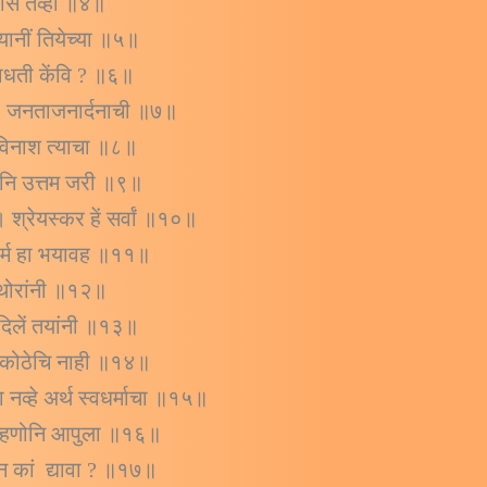
ासि तेव्हा ॥४॥
ध्यानीं तियेच्या ॥५॥
। साधती केंवि ? ॥६॥
ति । जनताजनार्दनाची ॥७॥
 । विनाश त्याचा ॥८॥
ाहूनि उत्तम जरी ॥९॥
 श्रेयस्कर हें सर्वां ॥१०॥
रधर्म हा भयावह ॥११॥
ं थोरांनी ॥१२॥
। दिलें तयांनी ॥१३॥
। कोठेचि नाही ॥१४॥
 नव्हे अर्थ स्वधर्माचा ॥१५॥
ऊ म्हणोनि आपुला ॥१६॥
ान कां द्यावा ? ॥१७॥