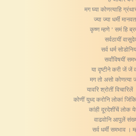
मग घ्या कोणत्याहि ग्रंथ
ज्या ज्या धर्मी मान
कृष्ण म्हणे ’ समं हि 
सर्वठायीं वासु
सर्व धर्म सोडोनि
सर्वांविषयीं स
या दृष्टीने करी जें ज
मग तो असो कोणत्या ज
यावरि श्रोतीं विचारिल
कोणीं युध्द करोनि लोकां जिंकिल
कांही दूरदेशींचें लो
वाढवोनि आपुलें सं
सर्व धर्मीं समभाव । 