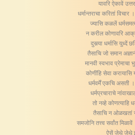
यावरि ऐकावें उत्
धर्मान्तराचा करितां विचार ।
ज्यासि कळलें धर्मसमत्व
न करील कोणावरि आक्रम
दुसर्‍या धर्मासि युध्द
तैसाचि जो समान अज्ञानी 
मानवी स्वभाव प्रेमाचा 
कोणींहि सेवा करायासि य
धर्मवर्में एकचि असती
धर्मप्रचाराचे नांवा
तो नव्हे कोणत्याहि 
तैसाचि न ओळखतां स्व
समजोनि तत्त्व सर्वांत मिळाव
ऐसें जेथे जे