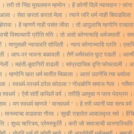
न । तरी तो निंद्य मुसलमान म्हणोन । हें कोणीं दिलें न्यायदान ? सांग
ि आला । सेवा करतां करतां मेला । त्याने जरि धर्म नाही बिघडविल
 अव्हेरावा । हें म्हणणें नाही पसंत जीवा । तो आपुलाचि म्हणोनि रा
्याची विश्वव्यापी प्रीति मति । तो असो कोणत्याहि धर्मजमातीं । 
ती । माणुसकी न्यायावरि शोधिती । न्याय कोणाच्याहि प्रति । एक
 झाली । आप-पर भावना बळावली । तेणें धर्मपंथांत फूट पडली । आत
या गेलीं । महंती-बुवागिरी वाढली । सांप्रदायिक वृत्ति फोफावली । 
। म्हणोनि खरा धर्म मातींत मिळाला । आतां उठणेंचि त्या धर्मा
ाला । स्वधर्म-परधर्म ठरेल कोठला ? गोंधळोनि समाज गेला । गर्तेमा
च स्वधर्म । ऐसें संतीं कथिलें वर्म । तरीहि आमुचा न जाय भेदभ्
नाम । मग स्वधर्म म्हणजे ’ मानवधर्म ’ । हें तरी ध्यानीं घ्या सत्य व
ानव्याचा वाढवावा गौरव । सुखी राहावेत आबालवृध्द सर्व । हेंच
ीति । शुध्द चारित्र्य, प्रेमस्फूर्ति । करी जो समाजाची धारणास्थ
्म नेणें । तोवरि धर्म हो कोणी म्हणे । ती अपूर्णतेचीं धर्मलक्षणें । सम