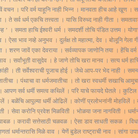
ाचें वचन । परि वर्म याहूनि नाही भिन्न । मानवता हीच आहे खूण । 
वता । ते सर्व धर्म एकचि तत्त्वता । यासि विरुध्द नाही गीता । समत
ब्रम्ह ’ । समता हाचि ईश्वरी धर्म । समदर्शी तोचि पंडित उत्तम । योग
देव । ऐसा भाव नव्हे अनुभव । दुर्लक्ष तो महात्मा, देव । बोलूनि गेला
या । शरण जावें एका देवराया । सर्वव्यापक जाणोनि तया । हेंचि वर्
मभाव । सर्वांभूती वासुदेव । हे जाणे तोचि खरा मानव । सत्य धर्म ह
ें कांही । ती सर्वेश्वराची पूजाच होई । जेथे आप-पर भेद नाही । समन
ातीचा । पंथाचा वा धर्मजमातीचा । तो खरा स्वधर्मी सखाचि आमुच
ें । आपण सर्व धर्मी समत्व कथिलें । परि याचे फायदे घेतले । क
ें । बळेंचि आपुल्या धर्मी ओढिलें । कोणीं प्रलोभनांनी मोहविलें । व
क येती । सेवा करोनि प्रवेश मिळविती । भोळया जना नागविती । धर्
ख्याबळ । करावी सत्तेसाठी चळवळ । ऐसा डाव साधती सकळ । विधर्मी
म्हणतां धर्मान्तरासि मिळे वाव । येणें बुडेल राष्ट्राची नाव । सांगा