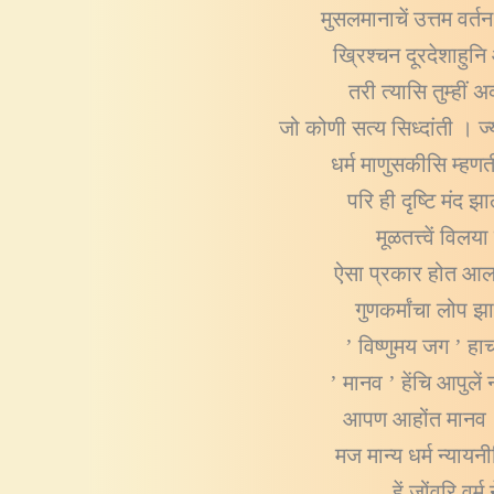
मुसलमानाचें उत्तम वर्त
ख्रिश्चन दूरदेशाहुन
तरी त्यासि तुम्हीं
जो कोणी सत्य सिध्दांती । ज
धर्म माणुसकीसि म्हण
परि ही दृष्टि मंद
मूळतत्त्वें विल
ऐसा प्रकार होत आला 
गुणकर्मांचा लोप झ
’ विष्णुमय जग ’ हा
’ मानव ’ हेंचि आपुलें 
आपण आहोंत मानव । म
मज मान्य धर्म न्यायन
हें जोंवरि वर