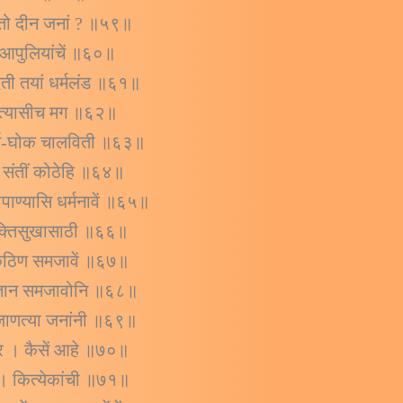
 देतो दीन जनां ? ॥५९॥
। आपुलियांचें ॥६०॥
देती तयां धर्मलंड ॥६१॥
 । त्यासीच मग ॥६२॥
धर्म-घोक चालविती ॥६३॥
लें संतीं कोठेहि ॥६४॥
पाण्यासि धर्मनावें ॥६५॥
व्यक्तिसुखासाठी ॥६६॥
ें कठिण समजावें ॥६७॥
त्वज्ञान समजावोनि ॥६८॥
। जाणत्या जनांनी ॥६९॥
टीर । कैसें आहे ॥७०॥
। कित्येकांची ॥७१॥