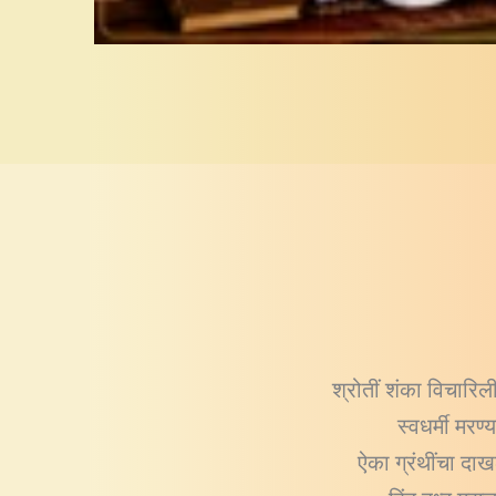
श्रोतीं शंका विचारिल
स्वधर्मी मरण
ऐका ग्रंथींचा दा