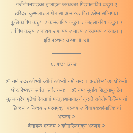
गर्जनोपमशङ्का हालाहल अन्धकार पिङ्गलाविषं कडुय २
हरिद्रा कुम्भलाचल गोनासा आम रक्तपित्त श्लेष्म सन्निपात
कुलिकाविषं कडुय २ कामलाविषं कडुय २ काहलारविषं कडुय २
सर्वविषं कडुय २ नाशय २ शोषय २ मारय २ स्तम्भय २ स्वाहा ।
इति पञ्चमः खण्डः ॥ ५॥
६. षष्ठः खण्डः ।
ॐ नमो रुद्ररूपेभ्यो ज्योतीरूपेभ्यो नमो नमः । अघोरेभ्योऽथ घोरेभ्यो
घोरतरेभ्यश्च सर्वतः सर्वतरेभ्यः । ॐ नमः सूर्याय सिद्धचामुण्डेन
मूलमन्त्रेण एतेषां देवतानां मन्त्राणामावाहनं कुरुते सर्वदोषकिल्बिषाणां
छिन्दय २ भिन्दय २ परममुद्रां भञ्जय २ विनायककौमारिकानां
भञ्जय २
वैनायकं भञ्जय २ कौमारिकमुद्रां भञ्जय २