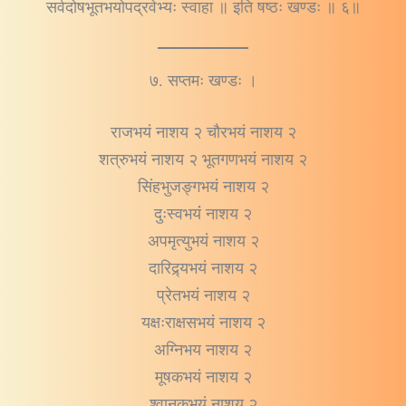
सर्वदोषभूतभयोपद्रवेभ्यः स्वाहा ॥ इति षष्ठः खण्डः ॥ ६॥
७. सप्तमः खण्डः ।
राजभयं नाशय २ चौरभयं नाशय २
शत्रुभयं नाशय २ भूतगणभयं नाशय २
सिंहभुजङ्गभयं नाशय २
दुःस्वभयंं नाशय २
अपमृत्युभयं नाशय २
दारिद्र्यभयं नाशय २
प्रेतभयं नाशय २
यक्षःराक्षसभयं नाशय २
अग्निभय नाशय २
मूषकभयं नाशय २
श्वानकभयं नाशय २