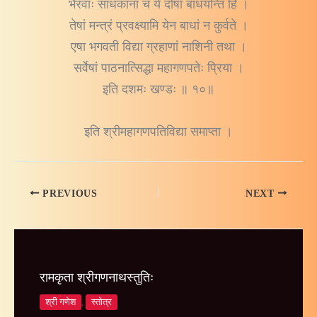
भैरवाः साधकानां च ये दोषा बाधयन्ति हि ।
तेषां मन्त्रं प्रवक्ष्यामि येन बाधां न कुर्वते ।
एषा भगवती विद्या ग्रहाणां नाशिनी तथा ।
सर्वेषां पाठनात्सिद्धा महागणपतेः प्रिया ।
इति दशमः खण्डः ॥ १०॥
इति श्रीमहागणपतिविद्या समाप्ता ।
PREVIOUS
NEXT
रामकृता श्रीगणनाथस्तुतिः
श्री गणेश
,
स्तोत्र