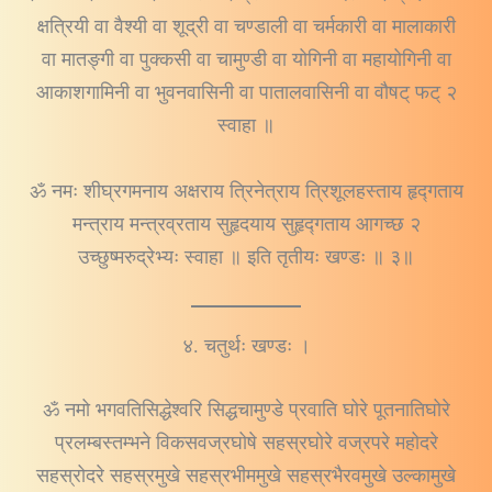
क्षत्रियी वा वैश्यी वा शूद्री वा चण्डाली वा चर्मकारी वा मालाकारी
वा मातङ्गी वा पुक्कसी वा चामुण्डी वा योगिनी वा महायोगिनी वा
आकाशगामिनी वा भुवनवासिनी वा पातालवासिनी वा वौषट् फट् २
स्वाहा ॥
ॐ नमः शीघ्रगमनाय अक्षराय त्रिनेत्राय त्रिशूलहस्ताय हृद्गताय
मन्त्राय मन्त्रव्रताय सुहृदयाय सुहृद्गताय आगच्छ २
उच्छुष्मरुद्रेभ्यः स्वाहा ॥ इति तृतीयः खण्डः ॥ ३॥
४. चतुर्थः खण्डः ।
ॐ नमो भगवतिसिद्धेश्वरि सिद्धचामुण्डे प्रवाति घोरे पूतनातिघोरे
प्रलम्बस्तम्भने विकसवज्रघोषे सहस्रघोरे वज्रपरे महोदरे
सहस्रोदरे सहस्रमुखे सहस्रभीममुखे सहस्रभैरवमुखे उल्कामुखे