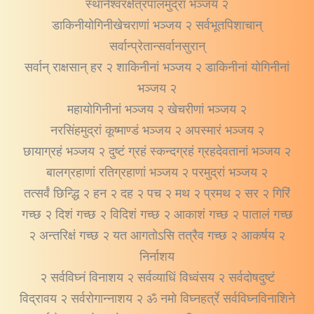
स्थानेश्वरक्षेत्रपालमुद्रां भञ्जय २
डाकिनीयोगिनीखेचराणां भञ्जय २ सर्वभूतपिशाचान्
सर्वान्प्रेतान्सर्वानसुरान्
सर्वान् राक्षसान् हर २ शाकिनीनां भञ्जय २ डाकिनीनां योगिनीनां
भञ्जय २
महायोगिनीनां भञ्जय २ खेचरीणां भञ्जय २
नरसिंहमुद्रां कूष्माण्डं भञ्जय २ अपस्मारं भञ्जय २
छायाग्रहं भञ्जय २ दुष्टं ग्रहं स्कन्दग्रहं ग्रहदेवतानां भञ्जय २
बालग्रहाणां रतिग्रहाणां भञ्जय २ परमुद्रां भञ्जय २
तत्सर्वं छिन्द्धि २ हन २ दह २ पच २ मथ २ प्रमथ २ सर २ गिरिं
गच्छ २ दिशं गच्छ २ विदिशं गच्छ २ आकाशं गच्छ २ पातालं गच्छ
२ अन्तरिक्षं गच्छ २ यत आगतोऽसि तत्रैव गच्छ २ आकर्षय २
निर्नाशय
२ सर्वविघ्नं विनाशय २ सर्वव्याधिं विध्वंसय २ सर्वदोषदुष्टं
विद्रावय २ सर्वरोगान्नाशय २ ॐ नमो विघ्नहर्त्रे सर्वविघ्नविनाशिने