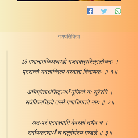
गणपतिविद्या
ॐ गणानामधिपश्चण्डो गजवक्त्रस्त्रिलोचनः ।
प्रसन्नो भवतान्नित्यं वरदाता विनायकः ॥ १॥
अभिप्रेतार्थसिद्ध्यर्थं पूजितो यः सुरैरपि ।
सर्वविघ्नच्छिदे तस्मै गणाधिपतये नमः ॥ २॥
अतःपरं प्रवक्ष्यामि देवरक्षां तथैव च ।
सर्वोपकरणार्थं च चतुर्वर्णस्य मण्डले ॥ ३॥