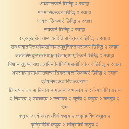
अर्धमासज्वरं छिन्द्धि २ स्वाहा
षाण्मासिकज्वरं छिन्द्धि २ स्वाहा
सांवत्सरिकज्वरं छिन्द्धि २ स्वाहा
सर्वज्वरं छिन्द्धि २ स्वाहा
रुद्रग्रहरोग याम्य अदिति सवितृज्वरं छिन्द्धि २ स्वाहा
सन्ध्यावातपित्तश्लेष्मसन्निपातमुहूर्तिकतापसज्वरं छिन्द्धि २ स्वाहा
सतताशेषदुष्टच्छायाभूतप्रेतमहामायूरिज्वरं छिन्द्धि २ स्वाहा
पिशाचासुरयक्षराक्षसडाकिनीयोगिनीमहायोगिनीज्वरं छिन्द्धि २ स्वाहा
अपस्मारमासार्धमासषाण्मासिकसांवत्सरिकज्वरं छिन्द्धि २ स्वाहा
एतेषामष्टचत्वारिंशज्ज्वराणां
छिन्दय २ स्वाहा भिन्दय २ मुञ्चय २ भञ्जय २ सर्वव्याधीन्विनाशय
२ निवारय २ उच्छादय २ उन्मादय २ चूर्णय २ कडुय २ कण्डूय २
विषं
कडुय २ एवं स्थावरविषं कडुय २ जङ्गमविषं कडुय २
कृत्रिमविषं कडुय २ शीघ्रविषं कडुय २