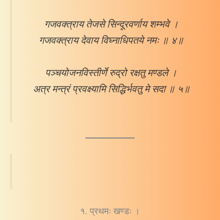
गजवक्त्राय तेजसे सिन्दूरवर्णाय शम्भवे ।
गजवक्त्राय देवाय विघ्नाधिपतये नमः ॥ ४॥
पञ्चयोजनविस्तीर्णे रुद्रो रक्षतु मण्डले ।
अत्र मन्त्रं प्रवक्ष्यामि सिद्धिर्भवतु मे सदा ॥ ५॥
१. प्रथमः खण्डः ।