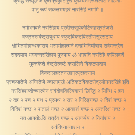
क्रुद्धं संरुद्धतेजं कृतभ्रुकुटिमुखं कुञ्चितभ्रूललाटं तद्विष्णोः
पातु रूपं सकलभयहरं नारसिंहं नमामि ॥
नमोभगवते नरसिंहाय प्रदीप्तसूर्यकोटिसहस्रतेजसे
वज्रनखदंष्ट्रायुधाय स्फुटविकटविस्तीर्णसुरसटाय
क्षोभितमोहान्धकाराय भस्ममोहात्मने द्वन्द्वभिनिर्घोषाय सर्वमन्त्रेण
सहृदयाय भगवन्नरसिंहाय पुरुषाय ॐ भगवति नरसिंहे कपिलवर्णे
मुक्तकेशे दंष्ट्रोत्कटे करालिने विकटपादाय
विकरालहस्तनखाग्रप्रहरणाय
प्रचण्डतेजे अग्नितेजे ज्वालामुखे अतिकटविकटरौद्रयोगनरसिंहे इति
नरसिंहशब्दोच्चारणेन सर्वदोषकिल्बिषाणां छिन्द्धि २ भिन्धि २ हन
२ दह २ पच २ मथ २ प्रमथ २ सर २ गिरिङ्गच्छ २ दिशं गच्छ २
विदिशं गच्छ २ पातालं गच्छ २ आकाशं गच्छ २ अन्तरिक्षं गच्छ २
यत आगतोऽसि तत्रैव गच्छ २ आकर्षय २ निर्नाशय २
सर्वविघ्नान्नाशय २