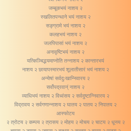
जम्बूकभयं नाशय २
स्खलितपन्थाने भयं नाशय २
सङ्ग्रामे भयं नाशय २
कलहभयं नाशय २
जलपिपासां भयं नाशय २
अनावृष्टिभयं नाशय २
यत्किञ्चिद्भयमाप्नोति तन्नाशय २ कान्तारभयं
नाशय २ छायापस्मारभयं शूलातीसारं भयं नाशय २
अन्येषां सर्वदुःखान्निवारय २
सर्वोपद्रवान्ं नाशय २
व्याधिभयं नाशय २ विध्वंसय २ सर्वदुष्टान्निवारय २
विद्रावय २ सर्वगणान्नाशय २ घातय २ पातय २ निपातय २
आस्फोटय
२ त्रोटय २ कम्पय २ त्रासय २ मोहय २ मोचय २ चाटय २ धूनय २