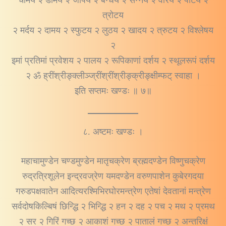
चामय २ डामय २ जापय २ बन्धय २ सन्नय २ वारय २ पाटय २
त्रोटय
२ मर्दय २ दामय २ स्फुटय २ लुठय २ खादय २ त्रुटय २ विश्लेषय
२
इमां प्रतिमां प्रवेशय २ पालय २ रूपिकाणां दर्शय २ स्थूलरूपं दर्शय
२ ॐ ह्रींश्रीङ्क्लीञ्ज्रींश्रींश्रीङ्क्रीङ्क्षीम्फट् स्वाहा ।
इति सप्तमः खण्डः ॥ ७॥
८. अष्टमः खण्डः ।
महाचामुण्डेन चण्डमुण्डेन मातृचक्रेण ब्रह्मदण्डेन विष्णुचक्रेण
रुद्रत्रिशूलेन इन्द्रवज्रेण यमदण्डेन वरुणपाशेन कुबेरगदया
गरुडपक्षवातेन आदित्यरश्मिभिरघोरमन्त्रेण एतेषां देवतानां मन्त्रेण
सर्वदोषकिल्बिषं छिन्द्धि २ भिन्द्धि २ हन २ दह २ पच २ मथ २ प्रमथ
२ सर २ गिरिं गच्छ २ आकाशं गच्छ २ पातालं गच्छ २ अन्तरिक्षं