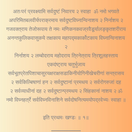
अतःपरं प्रवक्ष्यामि सर्वदुष्टं निवारय २ स्वाहा ॐ नमो भगवते
अपरिमितबलवीर्यपराक्रमाय सर्वदुष्टविघ्नान्विनाशय २ निर्नाशय २
गजवक्त्राय तेजोरूपाय ते नमः मणिकनकवज्रवैडूर्यालङ्कृतशरीराय
अनन्तकुलिकवासुकये तक्षकाय महापद्मकार्कोटकाय विघ्नान्विनाशय
२
निर्नाशय २ लम्बोदराय महोदराय त्रिनेत्राय त्रिशूलहस्ताय
एकदंष्ट्राय चतुर्भुजाय
सर्वभूतप्रेतपिशाचासुरयक्षराक्षसडाकिनीयोगिनीखेचरीणां सन्त्रासय
२ सर्वकिल्बिषाणां हन २ सर्वदुष्टानां प्रमथय २ सर्वरोगरुजां दह
२ सर्वव्याधीनां दह २ सर्वदुष्टान्प्रमथय २ सिंहकानां नाशय २ ॐ
नमो विघ्नहर्त्रे सर्वविघ्नविनाशिने सर्वदोषनित्यमयोपद्रवेभ्यः स्वाहा ॥
इति प्रथमः खण्डः ॥ १॥