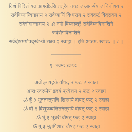
दिशं विदिशं यत आगतोऽसि तत्रैव गच्छ २ आकर्षय २ निर्नाशय २
सर्वविघ्नान्विनाशय २ सर्वव्याधिं विध्वंसय २ सर्वदुष्टं विद्रावय २
सर्वरोगान्नाशय २ ॐ नमो विघ्नहर्त्रे सर्वविघ्नविनाशिने
सर्वरोगविनाशिने
सर्वदोषभयोपद्रवेभ्यो रक्षय २ स्वाहा । इति अष्टमः खण्डः ॥ ८॥
९. नवमः खण्डः ।
अतोङ्गषट्के वौषट् २ फट् २ स्वाहा
अन्तःस्वरूपेण हृदयं प्रवेशय २ फट् २ स्वाहा
ॐ हूँ ३ भूततन्त्राणि शिखायै वौषट् फट् २ स्वाहा
ॐ वाँ ३ विद्युज्ज्वलितनेत्रायै वौषट् फट् २ स्वाहा
ॐ भूं ३ भूचरी वौषट् फट् २ स्वाहा
ॐ गूं ३ भूतपिशाच वौषट् फट् २ स्वाहा