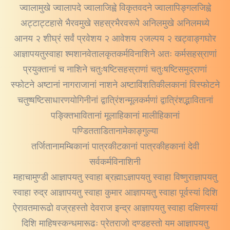
ज्वालामुखे ज्वालापदे ज्वालाजिह्वे विकृतवदने ज्वालापिङ्गलजिह्वे
अट्टाट्टहासे भैरवमुखे सहस्रभैरवरूपे अनिलमुखे अनिलमध्ये
आनय २ शीघ्रं सर्वं प्रवेशय २ आवेशय २जल्पय २ खट्वाङ्गघोर
आज्ञापयतुस्वाहा श्मशानवेतालकृतकर्मविनाशिने अतः कर्मसहस्राणां
प्रयुक्तानां च नाशिने चतुःषष्टिसहस्राणां चतुःषष्टिसमुद्राणां
स्फोटने अष्टानां नागराजानां नाशने अष्टाविंशतिकीलकानां विस्फोटने
चतुष्षष्टिसाधारणयोगिनीनां द्वात्रिंशन्मूलकर्मणां द्वात्रिंशद्भावितानां
पङ्क्तिभावितानां मूलाहिकानां मालीहिकानां
पण्डितताडितानामेकाङ्गुल्या
तर्जितानामम्बिकानां पात्रकीटकानां पात्रकीहकानां देवी
सर्वकर्मविनाशिनी
महाचामुण्डी आज्ञापयतु स्वाहा ब्रह्माऽज्ञापयतु स्वाहा विष्णुराज्ञापयतु
स्वाहा रुद्र आज्ञापयतु स्वाहा कुमार आज्ञापयतु स्वाहा पूर्वस्यां दिशि
ऐरावतमारूढो वज्रहस्तो देवराज इन्द्र आज्ञापयतु स्वाहा दक्षिणस्यां
दिशि माहिषस्कन्धमारूढः प्रेतराजो दण्डहस्तो यम आज्ञापयतु