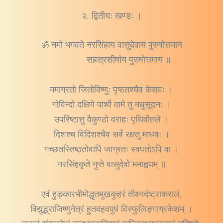
२. द्वितीयः खण्डः ।
ॐ नमो भगवते नरसिंहाय वासुदेवाय पुरुषोत्तमाय
सहस्रशीर्षाय पुरुषोत्तमाय ॥
ममाग्रतो जितोविष्णुः पृष्ठतश्चैव केशवः ।
गोविन्दो दक्षिणे पार्श्वे वामे तु मधुसूदनः ।
उपरिष्टात्तु वैकुण्ठो वराहः पृथिवीतले ।
दिशश्च विदिशश्चैव सर्वं रक्षतु माधवः ।
गच्छतस्तिष्ठतोवापि जाग्रतः स्वपतोऽपि वा ।
नरसिंहकृते गुप्ते वासुदेवो ममाह्वयम् ॥
एवं हुङ्कारभीमोद्धृतमुखकुहरं तीक्ष्णदंष्ट्राकरालं,
विद्युद्भ्राजिष्णुनेत्रं हुतवहवपुषं विस्फुलिङ्गाग्रकेशम् ।