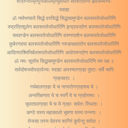
शत्रुर्नापमृत्युर्नाकालमृत्युर्बाधते सर्वशत्रूणां हृदयमर्मेभ्यः
स्वाहा
ॐ नमोभगवते सिद्धे वरसिद्धे सिद्धचामुण्डेन बलरूपतेजोधारिणि
रुद्रत्रिशूलेन बलरूपतेजोधारिणि इन्द्रवज्रेण बलरूपतेजोधारिणि
यमदण्डेन बलरूपतेजोधारिणि वरुणपाशेन बलरूपतेजोधारिणि
कुबेरगदया बलरूपतेजोधारिणि गरुडपक्षवातेन बलरूपतेजोधारिणि
आदित्यरश्मिभिर्बलरूपतेजोधारिणि अघोरमन्त्रेण बलरूपतेजोधारिणि
ॐ नमः सूर्याय सिद्धचामुण्डेन बलरूपतेजोधारिणि मम रक्ष २
सर्वदोषभयोपद्रवेभ्यः स्वाहा अपस्मारग्रहा दुष्टाः सर्वे चापि
ग्रहज्वराः ।
गर्भबालग्रहा ये च नानारोगग्रहाश्च ये ।
अन्तरिक्षगता ये च स्वर्गे ये च ग्रहोत्तमाः ।
भूपातालग्रहा ये च ये ग्रहाः सर्वतः स्थिताः ।
कण्ठे यस्य महाकालो भूषणा यस्य पन्नगाः ।
तेजसा तस्य देवस्य शान्तिं कुर्वन्तु सर्वदा ।