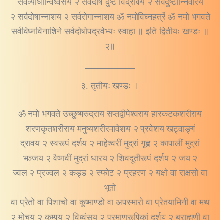
सर्वव्याधीन्विध्वंसय २ सर्वदोषं दुष्टं विद्रावय २ सर्वदुष्टान्निवारय
२ सर्वदोषान्नाशय २ सर्वरोगान्नाशय ॐ नमोविघ्नहर्त्रे ॐ नमो भगवते
सर्वविघ्नविनाशिने सर्वदोषोपद्रवेभ्यः स्वाहा ॥ इति द्वितीयः खण्डः ॥
२॥
३. तृतीयः खण्डः ।
ॐ नमो भगवते उच्छुष्मरुद्राय सप्तद्वीपेश्वराय हारकटकशरीराय
शरणकृतशरीराय मनुष्यशरीरमावेशय २ प्रवेशय खट्वाङ्गं
द्रावय २ स्वरूपं दर्शय २ माहेश्वरीं मुद्रां गृह्ण २ कापालीं मुद्रां
भञ्जय २ वैष्णवीं मुद्रां धारय २ शिवदूतीरूपं दर्शय २ जय २
ज्वल २ प्रज्वल २ कड्ड २ स्फोट २ प्रहरण २ यक्षो वा राक्षसो वा
भूतो
वा प्रेतो वा पिशाचो वा कूष्माण्डो वा अपस्मारो वा प्रेतयामिनी वा मथ
२ मोचय २ कम्पय २ विध्वंसय २ प्रमाणरूपिकां दर्शय २ ब्राह्मणी वा