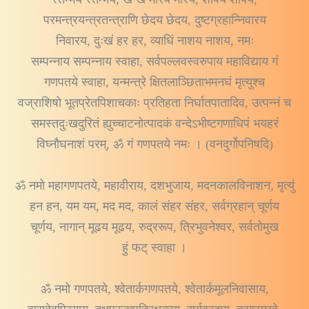
परमन्त्रयन्त्रतन्त्राणि छेदय छेदय, दुष्टग्रहान्निवारय
निवारय, दुःखं हर हर, व्याधिं नाशय नाशय, नमः
सम्पन्नाय सम्पन्नाय स्वाहा, सर्वपल्लवस्वरुपाय महाविद्याय गं
गणपतये स्वाहा, यन्मन्त्रे क्षितलाञ्छिताभमनघं मृत्युश्च
वज्राशिषो भूतप्रेतपिशाचकाः प्रतिहता निर्घातपातादिव, उत्पन्नं च
समस्तदुःखदुरितं ह्युच्चाटनोत्पादकं वन्देऽभीष्टगणाधिपं भयहरं
विघ्नौघनाशं परम्, ॐ गं गणपतये नमः । (वनदुर्गोपनिषदि)
ॐ नमो महागणपतये, महावीराय, दशभुजाय, मदनकालविनाशन, मृत्युं
हन हन, यम यम, मद मद, कालं संहर संहर, सर्वग्रहान् चूर्णय
चूर्णय, नागान् मूढय मूढय, रुद्ररूप, त्रिभुवनेश्वर, सर्वतोमुख
हुं फट् स्वाहा ।
ॐ नमो गणपतये, श्वेतार्कगणपतये, श्वेतार्कमूलनिवासाय,