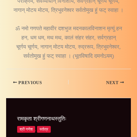
पराक्रम, सर्वव्याधीन् विनाशाय, सर्वग्रहान् चूर्णय चूर्णय,
नागान् मोटय मोटय, त्रिभुवनेश्वर सर्वतोमुख हुं फट् स्वाहा ।
ॐ नमो गणपते महावीर दशभुज मदनकालविनाशन मृत्युं हन
हन, धम धम, मथ मथ, कालं संहर संहर, सर्वग्रहान्
चूर्णय चूर्णय, नागान् मोटय मोटय, रुद्ररूप, त्रिभुवनेश्वर,
सर्वतोमुख हुं फट् स्वाहा । (भूतविषादि दमनोऽयम्)
PREVIOUS
NEXT
रामकृता श्रीगणनाथस्तुतिः
श्री गणेश
,
स्तोत्र