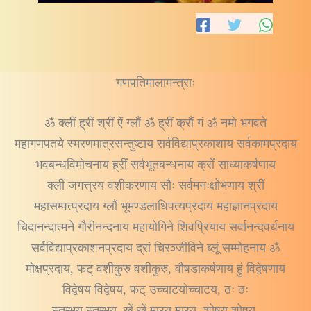
गणपतिमालामन्त्राः
ॐ क्लीं ह्रीं श्रीं ऐं ग्लौं ॐ ह्रीं क्रौं गं ॐ नमो भगवते
महागणपतये स्मरणमात्रसन्तुष्टाय सर्वविद्याप्रकाशाय सर्वकामप्रदाय
भवबन्धविमोचनाय ह्रीं सर्वभूतबन्धनाय क्रों साध्याकर्षणाय
क्लीं जगत्त्रय वशीकरणाय सौः सर्वमनःक्षोभणाय श्रीं
महासम्पत्प्रदाय ग्लौं भूमण्डलाधिपत्यप्रदाय महाज्ञानप्रदाय
चिदानन्दात्मने गौरीनन्दनाय महायोगिने शिवप्रियाय सर्वानन्दवर्धनाय
सर्वविद्याप्रकाशनप्रदाय द्रां चिरञ्जीविने ब्लूं सम्मोहनाय ॐ
मोक्षप्रदाय, फट् वशीकुरु वशीकुरु, वौषडाकर्षणाय हुं विद्वेषणाय
विद्वेषय विद्वेषय, फट् उच्चाटयोच्चाटय, ठः ठः
स्तम्भय स्तम्भय, खें खें मारय मारय, शोषय शोषय,