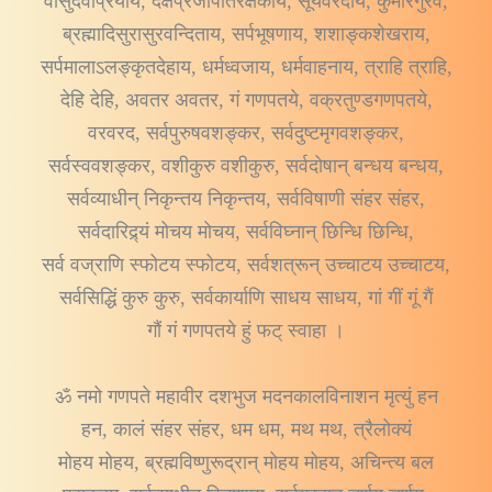
वासुदेवप्रियाय, दक्षप्रजापतिरक्षकाय, सूर्यवरदाय, कुमारगुरवे,
ब्रह्मादिसुरासुरवन्दिताय, सर्पभूषणाय, शशाङ्कशेखराय,
सर्पमालाऽलङ्कृतदेहाय, धर्मध्वजाय, धर्मवाहनाय, त्राहि त्राहि,
देहि देहि, अवतर अवतर, गं गणपतये, वक्रतुण्डगणपतये,
वरवरद, सर्वपुरुषवशङ्कर, सर्वदुष्टमृगवशङ्कर,
सर्वस्ववशङ्कर, वशीकुरु वशीकुरु, सर्वदोषान् बन्धय बन्धय,
सर्वव्याधीन् निकृन्तय निकृन्तय, सर्वविषाणी संहर संहर,
सर्वदारिद्र्यं मोचय मोचय, सर्वविघ्नान् छिन्धि छिन्धि,
सर्व वज्राणि स्फोटय स्फोटय, सर्वशत्रून् उच्चाटय उच्चाटय,
सर्वसिद्धिं कुरु कुरु, सर्वकार्याणि साधय साधय, गां गीं गूं गैं
गौं गं गणपतये हुं फट् स्वाहा ।
ॐ नमो गणपते महावीर दशभुज मदनकालविनाशन मृत्युं हन
हन, कालं संहर संहर, धम धम, मथ मथ, त्रैलोक्यं
मोहय मोहय, ब्रह्मविष्णुरूद्रान् मोहय मोहय, अचिन्त्य बल