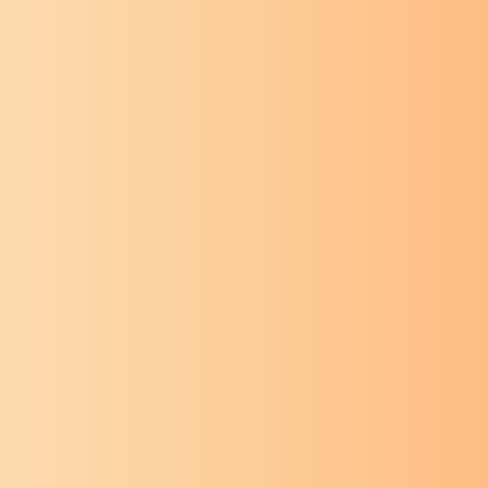
ग्रामगीता
संत तुकडोजी
ग्रामगीता
स
महाराज
महाराज
ग्रामगीता अध्याय
ग्रामगीता 
अठ्ठाविसावा
सत्ताविसावा