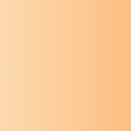
ग्रामगीता अध्याय
ग्रामगीता 
विसावा
एकोणीसावा
ग्रामगीता
संत तुकडोजी
ग्रामगीता
स
महाराज
महाराज
ग्रामगीता अध्याय
ग्रामगीता 
सोळावा
पंधरावा