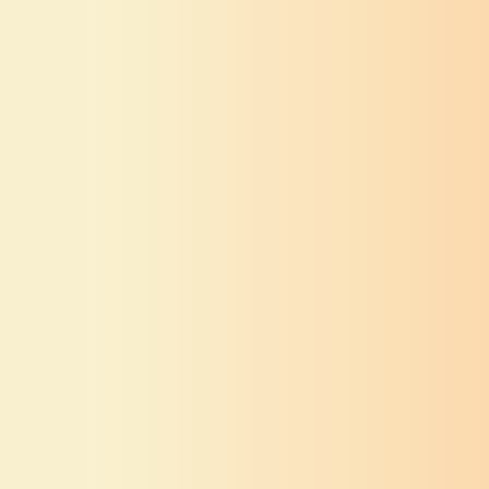
ग्रामगीता
संत तुकडोजी
ग्रामगीता
संत तुकडोजी
महाराज
महाराज
ग्रामगीता अध्याय
ग्रामगीता अध्याय
तिसावा
एकोणतिसावा