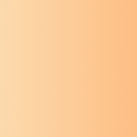
श्री गणेश
स्तोत्र
श्री गणेश
ा
ब्रह्माकृता
श्रीगणपति
गणपतिवन्दना
तम्