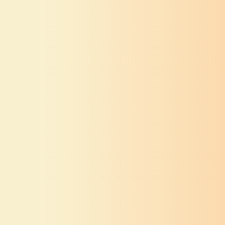
श्री गणेश
स्तोत्र
श्री गणेश
मंत्र
श्रीगणपतितालम्
गणपतिविद्या
श्री गणेश
स्तोत्र
श्री गणेश
स्तोत्र
गणपत्यादिदेवतानां
श्री गणपत्यथर्वशीर्ष
ध्यानक्रम