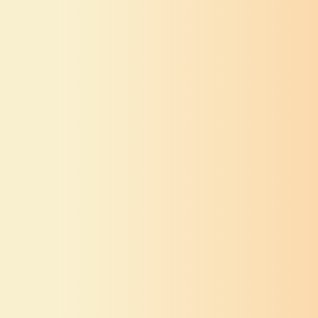
श्री गणेश
स्तोत्र
श्री गणेश
स्तोत्र
ब्रह्माद्याकृता
श्रीगजाननारात्रिक
श्रीगणनाथस्तुतिः