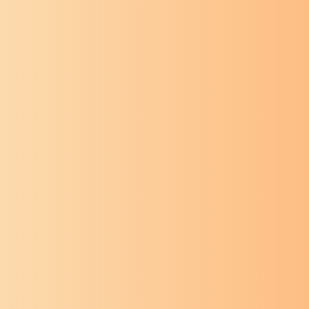
श्री गणेश
मंत्र
श्री गणेश
गणपतिमालामन्त्राः
श्री
अष्टविनायक
महात्म्य
श्री गणेश
स्तोत्र
संकटनाशन
गणेशस्तोत्र