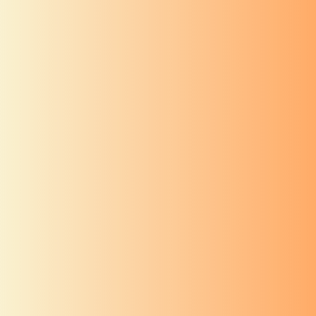
श्री गणेश
स्तोत्र
श्री अष्टविनायकस्तोत्रं महात्म्य