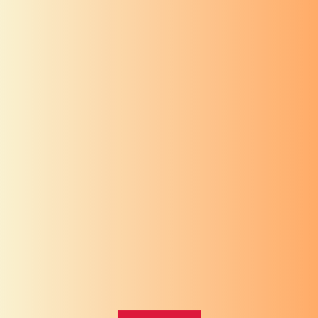
श्री गणेश
स्तोत्र
श्री गणपत्यथर्वशीर्ष
श्री गणेश
स्तोत्र
संकटनाशन गणेशस्तोत्र