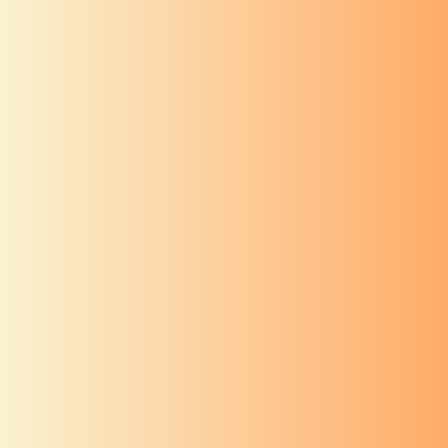
श्री गणेश
स्तोत्र
श्रीगणपतितालम्