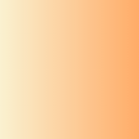
श्री गणेश
स्तोत्र
गणपत्यादिदेवतानां ध्यानक्रम