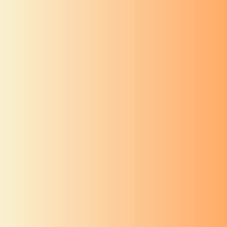
आरती संग्रह
दत्ताची आरती
जय देव जय देव दत्ता अवधूता
आरती संग्रह
दत्ताची आरती
त्रिगुणात्मक त्रैमूर्ती दत्त हा जाणा
वास्तुशांती
अध्याय १३