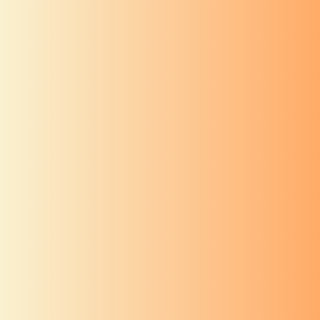
आरती संग्रह
दत्ताची आरती
करितों प्रेमें तुज नीरांज
आरती संग्रह
स्वामी समर्थांची आरती
जयदेव जयदेव जय श्रीस्वामिसमर्था
आरती संग्रह
दत्ताची आरती
जय देव जय देव जयगुरु माणिका